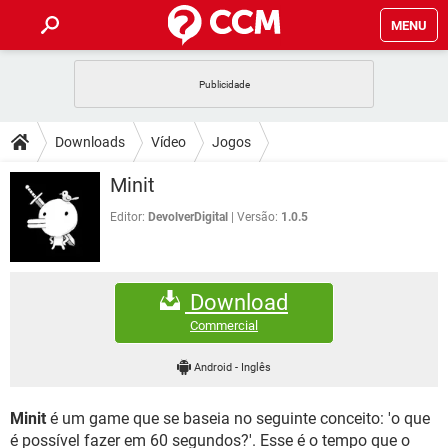
MENU
INÍCIO
JOGOS
WHATSAPP
DICAS
Downloads
Vídeo
Jogos
CELULAR
FACEBOOK
JOGOS
WHATSAPP
DOWNLOADS
Minit
OUTLOOK
EXCEL
CELULAR
FACEBOOK
INSTAGRAM
JOGOS
GMAIL
WHATSAPP
Editor:
DevolverDigital
Versão:
1.0.5
FÓRUM
OUTLOOK
EXCEL
GUIA DE COMPRAS
CELULAR
FACEBOOK
INSTAGRAM
JOGOS
GMAIL
WHATSAPP
GLOSSÁRIO
OUTLOOK
EXCEL
Download
GUIA DE COMPRAS
CELULAR
FACEBOOK
INSTAGRAM
JOGOS
GMAIL
WHATSAPP
Commercial
OUTLOOK
EXCEL
GUIA DE COMPRAS
CELULAR
FACEBOOK
Android
-
Inglês
INSTAGRAM
GMAIL
OUTLOOK
EXCEL
GUIA DE COMPRAS
Minit
é um game que se baseia no seguinte conceito: 'o que
INSTAGRAM
GMAIL
é possível fazer em 60 segundos?'. Esse é o tempo que o