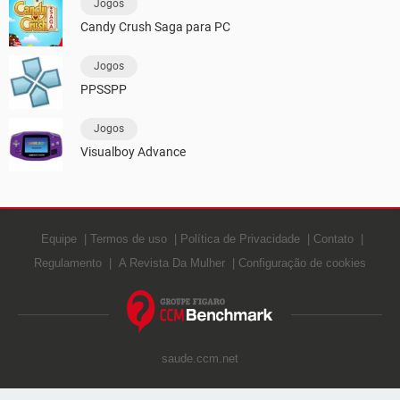
Jogos
Candy Crush Saga para PC
Jogos
PPSSPP
Jogos
Visualboy Advance
Equipe
Termos de uso
Política de Privacidade
Contato
Regulamento
A Revista Da Mulher
Configuração de cookies
saude.ccm.net