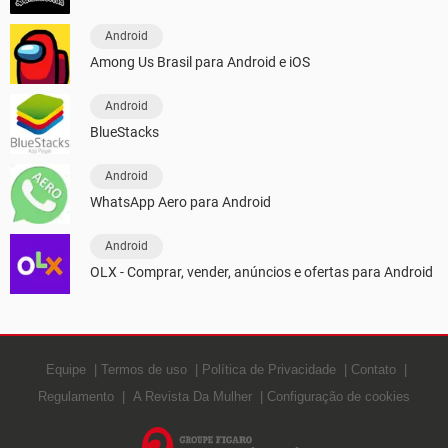
Android
Among Us Brasil para Android e iOS
Android
BlueStacks
Android
WhatsApp Aero para Android
Android
OLX - Comprar, vender, anúncios e ofertas para Android
Equipe
Termos de uso
Política de Privacidade
Contato
Regulamento
A Revista Da Mulher
Configuração de cookies