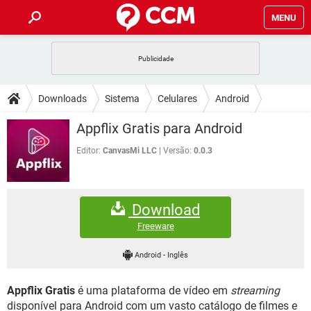
MENU
INÍCIO
JOGOS
WHATSAPP
DICAS
Downloads
Sistema
Celulares
Android
CELULAR
FACEBOOK
JOGOS
WHATSAPP
DOWNLOADS
Appflix Gratis para Android
OUTLOOK
EXCEL
CELULAR
FACEBOOK
INSTAGRAM
JOGOS
GMAIL
WHATSAPP
Editor:
CanvasMi LLC
Versão:
0.0.3
FÓRUM
OUTLOOK
EXCEL
GUIA DE COMPRAS
CELULAR
FACEBOOK
INSTAGRAM
JOGOS
GMAIL
WHATSAPP
GLOSSÁRIO
OUTLOOK
EXCEL
Download
GUIA DE COMPRAS
CELULAR
FACEBOOK
INSTAGRAM
JOGOS
GMAIL
WHATSAPP
Freeware
OUTLOOK
EXCEL
GUIA DE COMPRAS
CELULAR
FACEBOOK
Android
-
Inglês
INSTAGRAM
GMAIL
OUTLOOK
EXCEL
GUIA DE COMPRAS
Appflix Gratis
é uma plataforma de vídeo em
streaming
INSTAGRAM
GMAIL
disponível para Android com um vasto catálogo de filmes e