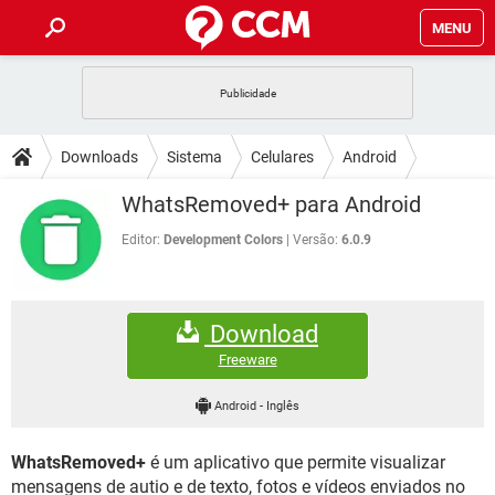
MENU
INÍCIO
JOGOS
WHATSAPP
DICAS
Downloads
Sistema
Celulares
Android
CELULAR
FACEBOOK
JOGOS
WHATSAPP
DOWNLOADS
WhatsRemoved+ para Android
OUTLOOK
EXCEL
CELULAR
FACEBOOK
INSTAGRAM
JOGOS
GMAIL
WHATSAPP
Editor:
Development Colors
Versão:
6.0.9
FÓRUM
OUTLOOK
EXCEL
GUIA DE COMPRAS
CELULAR
FACEBOOK
INSTAGRAM
JOGOS
GMAIL
WHATSAPP
GLOSSÁRIO
OUTLOOK
EXCEL
Download
GUIA DE COMPRAS
CELULAR
FACEBOOK
INSTAGRAM
JOGOS
GMAIL
WHATSAPP
Freeware
OUTLOOK
EXCEL
GUIA DE COMPRAS
CELULAR
FACEBOOK
Android
-
Inglês
INSTAGRAM
GMAIL
OUTLOOK
EXCEL
GUIA DE COMPRAS
WhatsRemoved+
é um aplicativo que permite visualizar
INSTAGRAM
GMAIL
mensagens de autio e de texto, fotos e vídeos enviados no