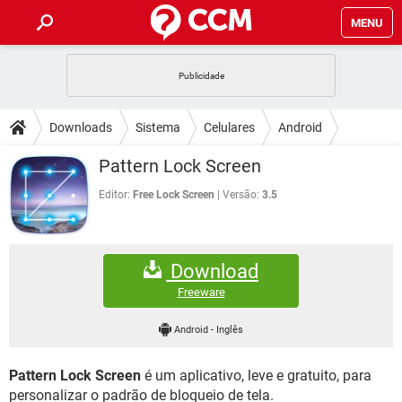
MENU
INÍCIO
JOGOS
WHATSAPP
DICAS
Downloads
Sistema
Celulares
Android
CELULAR
FACEBOOK
JOGOS
WHATSAPP
DOWNLOADS
Pattern Lock Screen
OUTLOOK
EXCEL
CELULAR
FACEBOOK
INSTAGRAM
JOGOS
GMAIL
WHATSAPP
Editor:
Free Lock Screen
Versão:
3.5
FÓRUM
OUTLOOK
EXCEL
GUIA DE COMPRAS
CELULAR
FACEBOOK
INSTAGRAM
JOGOS
GMAIL
WHATSAPP
GLOSSÁRIO
OUTLOOK
EXCEL
Download
GUIA DE COMPRAS
CELULAR
FACEBOOK
INSTAGRAM
JOGOS
GMAIL
WHATSAPP
Freeware
OUTLOOK
EXCEL
GUIA DE COMPRAS
CELULAR
FACEBOOK
Android
-
Inglês
INSTAGRAM
GMAIL
OUTLOOK
EXCEL
GUIA DE COMPRAS
Pattern Lock Screen
é um aplicativo, leve e gratuito, para
INSTAGRAM
GMAIL
personalizar o padrão de bloqueio de tela.