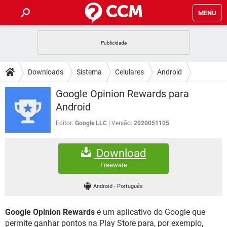
MENU
INÍCIO
JOGOS
WHATSAPP
DICAS
Downloads
Sistema
Celulares
Android
CELULAR
FACEBOOK
JOGOS
WHATSAPP
DOWNLOADS
Google Opinion Rewards para
OUTLOOK
EXCEL
CELULAR
FACEBOOK
Android
INSTAGRAM
JOGOS
GMAIL
WHATSAPP
FÓRUM
OUTLOOK
EXCEL
Editor:
Google LLC
Versão:
2020051105
GUIA DE COMPRAS
CELULAR
FACEBOOK
INSTAGRAM
JOGOS
GMAIL
WHATSAPP
GLOSSÁRIO
OUTLOOK
EXCEL
Download
GUIA DE COMPRAS
CELULAR
FACEBOOK
INSTAGRAM
JOGOS
GMAIL
WHATSAPP
Freeware
OUTLOOK
EXCEL
GUIA DE COMPRAS
CELULAR
FACEBOOK
Android
-
Português
INSTAGRAM
GMAIL
OUTLOOK
EXCEL
GUIA DE COMPRAS
Google Opinion Rewards
é um aplicativo do Google que
INSTAGRAM
GMAIL
permite ganhar pontos na Play Store para, por exemplo,