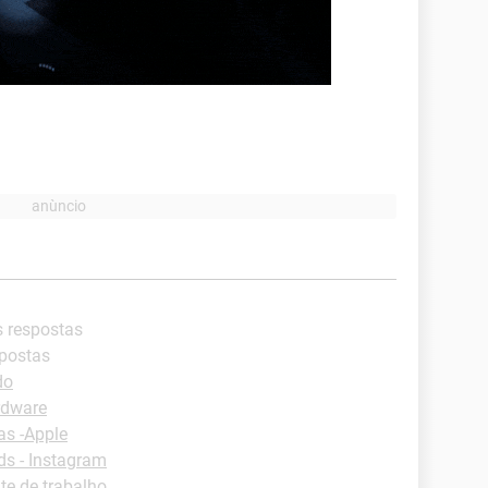
s respostas
spostas
do
rdware
as -Apple
s - Instagram
e de trabalho