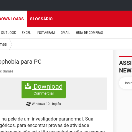
DOWNLOADS
GLOSSÁRIO
OUTLOOK
EXCEL
INSTAGRAM
GMAIL
GUIA DE COMPRAS
mes
phobia para PC
ASS
NEW
ic Games
Download
Commercial
Windows 10
-
Inglês
 na pele de um investigador paranormal. Sua
óricos, para encontrar provas de atividade
ntemente não seja tão assustador, não se engane,