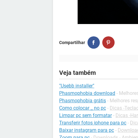
Compartilhar
Veja também
"Usebb installer"
Phasmophobia download
- Melhore
Phasmophobia grátis
- Melhores re
Como colocar _ no pc
-
Dicas -Tecla
Limpar pc sem formatar
-
Dicas -Ha
Transferir fotos iphone para pc
-
Dic
Baixar instagram para pc
-
Download
Zoom para pc
-
Downloads - Ambient