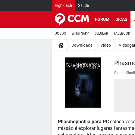
High-Tech
Saúde
FÓRUM
DICAS
JOGOS
WHATSAPP
CELULAR
FACEBOOK
Downloads
Vídeo
Videoga
Phasmo
Editor:
Kinet
Phasmophobia para PC
coloca você
missão é explorar lugares fantasmag
sobrenatural. Mas, mesmo que apare