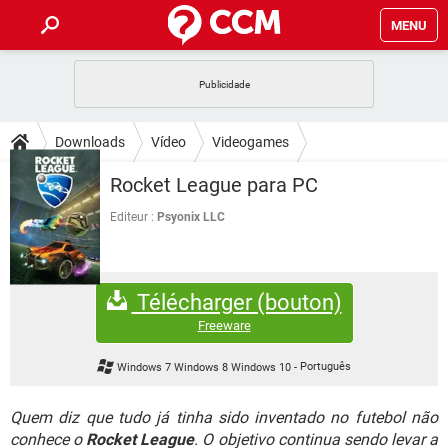
MENU
INÍCIO
JOGOS
WHATSAPP
DICAS
Downloads
Vídeo
Videogames
CELULAR
FACEBOOK
JOGOS
WHATSAPP
DOWNLOADS
Rocket League para PC
OUTLOOK
EXCEL
CELULAR
FACEBOOK
INSTAGRAM
JOGOS
GMAIL
WHATSAPP
Editeur :
Psyonix LLC
FÓRUM
OUTLOOK
EXCEL
GUIA DE COMPRAS
CELULAR
FACEBOOK
INSTAGRAM
JOGOS
GMAIL
WHATSAPP
GLOSSÁRIO
OUTLOOK
EXCEL
Télécharger (bouton)
GUIA DE COMPRAS
CELULAR
FACEBOOK
INSTAGRAM
JOGOS
GMAIL
WHATSAPP
Freeware
OUTLOOK
EXCEL
GUIA DE COMPRAS
CELULAR
FACEBOOK
Windows 7 Windows 8 Windows 10
-
Português
INSTAGRAM
GMAIL
OUTLOOK
EXCEL
GUIA DE COMPRAS
Quem diz que tudo já tinha sido inventado no futebol não
INSTAGRAM
GMAIL
conhece o
Rocket League
. O objetivo continua sendo levar a