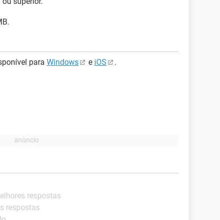
 ou superior.
MB.
sponível para
Windows
e
iOS
.
elhores respostas
es respostas
do