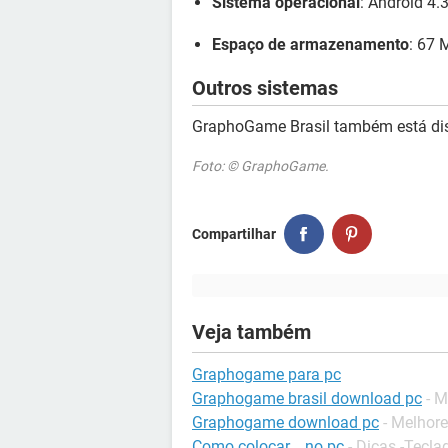
Sistema operacional
: Android 4.3
Espaço de armazenamento
: 67 
Outros sistemas
GraphoGame Brasil também está di
Foto: © GraphoGame.
Compartilhar
Veja também
Graphogame para pc
Graphogame brasil download pc
- M
Graphogame download pc
- Melhor
Como colocar _ no pc
-
Dicas -Tecla