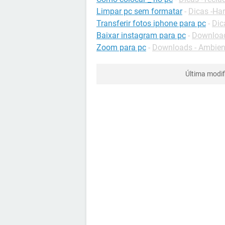
Limpar pc sem formatar
-
Dicas -Ha
Transferir fotos iphone para pc
-
Dic
Baixar instagram para pc
-
Download
Zoom para pc
-
Downloads - Ambient
Última modi