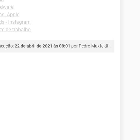
rdware
as -Apple
s - Instagram
e de trabalho
ficação:
22 de abril de 2021 às 08:01
por
Pedro Muxfeldt
.