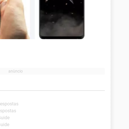
respostas
espostas
Guide
Guide