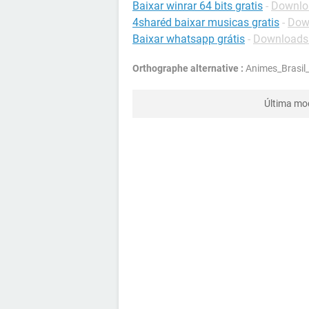
Baixar winrar 64 bits gratis
-
Downlo
4sharéd baixar musicas gratis
-
Down
Baixar whatsapp grátis
-
Downloads 
Orthographe alternative :
Animes_Brasil
Última mo