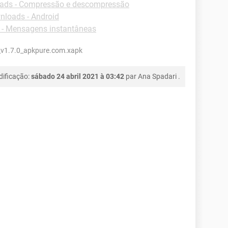
ads - Compressão e descompressão
loads - Android
- Mensagens instantâneas
_v1.7.0_apkpure.com.xapk
dificação:
sábado 24 abril 2021 à 03:42
par
Ana Spadari
.