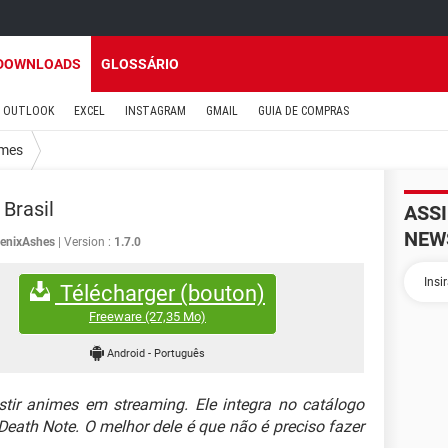
DOWNLOADS
GLOSSÁRIO
OUTLOOK
EXCEL
INSTAGRAM
GMAIL
GUIA DE COMPRAS
mes
Brasil
ASS
NEW
enixAshes
Version :
1.7.0
Télécharger (bouton)
Freeware
(27,35 Mo)
Android
-
Português
tir animes em streaming. Ele integra no catálogo
 Death Note. O melhor dele é que não é preciso fazer