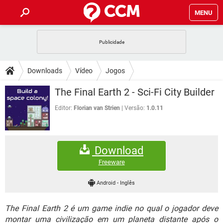
MENU
INÍCIO
JOGOS
WHATSAPP
DICAS
Downloads
Vídeo
Jogos
CELULAR
FACEBOOK
JOGOS
WHATSAPP
DOWNLOADS
The Final Earth 2 - Sci-Fi City Builder
OUTLOOK
EXCEL
CELULAR
FACEBOOK
INSTAGRAM
JOGOS
GMAIL
WHATSAPP
Editor:
Florian van Strien
Versão:
1.0.11
FÓRUM
OUTLOOK
EXCEL
GUIA DE COMPRAS
CELULAR
FACEBOOK
INSTAGRAM
JOGOS
GMAIL
WHATSAPP
GLOSSÁRIO
OUTLOOK
EXCEL
Download
GUIA DE COMPRAS
CELULAR
FACEBOOK
INSTAGRAM
JOGOS
GMAIL
WHATSAPP
Freeware
OUTLOOK
EXCEL
GUIA DE COMPRAS
CELULAR
FACEBOOK
Android
-
Inglês
INSTAGRAM
GMAIL
OUTLOOK
EXCEL
GUIA DE COMPRAS
The Final Earth 2 é um game indie no qual o jogador deve
INSTAGRAM
GMAIL
montar uma civilização em um planeta distante após o