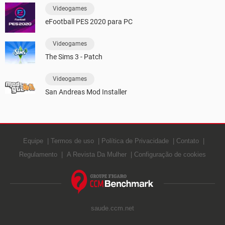
Videogames
eFootball PES 2020 para PC
Videogames
The Sims 3 - Patch
Videogames
San Andreas Mod Installer
Equipe
Termos de uso
Política de Privacidade
Contato
Regulamento
A Revista Da Mulher
Configuração de cookies
saude.ccm.net