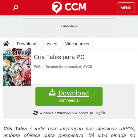
MENU
INÍCIO
JOGOS
WHATSAPP
DICAS
Downloads
Vídeo
Videogames
CELULAR
FACEBOOK
JOGOS
WHATSAPP
DOWNLOADS
Cris Tales para PC
OUTLOOK
EXCEL
CELULAR
FACEBOOK
INSTAGRAM
JOGOS
GMAIL
WHATSAPP
Editor:
Dreams Uncorporated, SYCK
FÓRUM
OUTLOOK
EXCEL
GUIA DE COMPRAS
CELULAR
FACEBOOK
INSTAGRAM
JOGOS
GMAIL
WHATSAPP
GLOSSÁRIO
OUTLOOK
EXCEL
Download
GUIA DE COMPRAS
CELULAR
FACEBOOK
INSTAGRAM
JOGOS
GMAIL
WHATSAPP
Commercial
OUTLOOK
EXCEL
GUIA DE COMPRAS
CELULAR
FACEBOOK
Windows 7 Windows 8 Windows 10
-
Inglês
INSTAGRAM
GMAIL
OUTLOOK
EXCEL
GUIA DE COMPRAS
Cris Tales
é indie com inspiração nos clássicos JRPGs,
INSTAGRAM
GMAIL
embora ofereça outra perspectiva. Dê uma olhada no