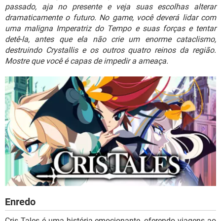
GUIA DE COMPRAS
passado, aja no presente e veja suas escolhas alterar
dramaticamente o futuro. No game, você deverá lidar com
uma maligna Imperatriz do Tempo e suas forças e tentar
detê-la, antes que ela não crie um enorme cataclismo,
destruindo Crystallis e os outros quatro reinos da região.
Mostre que você é capas de impedir a ameaça.
Enredo
Cris Tales é uma história emocionante, oferendo viagens ao