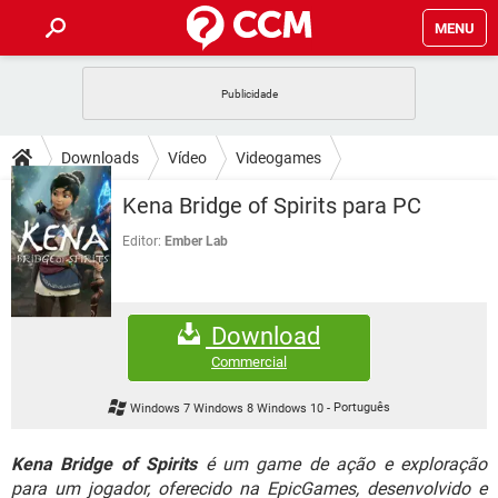
MENU
INÍCIO
JOGOS
WHATSAPP
DICAS
Downloads
Vídeo
Videogames
CELULAR
FACEBOOK
JOGOS
WHATSAPP
DOWNLOADS
Kena Bridge of Spirits para PC
OUTLOOK
EXCEL
CELULAR
FACEBOOK
INSTAGRAM
JOGOS
GMAIL
WHATSAPP
Editor:
Ember Lab
FÓRUM
OUTLOOK
EXCEL
GUIA DE COMPRAS
CELULAR
FACEBOOK
INSTAGRAM
JOGOS
GMAIL
WHATSAPP
GLOSSÁRIO
OUTLOOK
EXCEL
Download
GUIA DE COMPRAS
CELULAR
FACEBOOK
INSTAGRAM
JOGOS
GMAIL
WHATSAPP
Commercial
OUTLOOK
EXCEL
GUIA DE COMPRAS
CELULAR
FACEBOOK
Windows 7 Windows 8 Windows 10
-
Português
INSTAGRAM
GMAIL
OUTLOOK
EXCEL
GUIA DE COMPRAS
Kena Bridge of Spirits
é um game de ação e exploração
INSTAGRAM
GMAIL
para um jogador, oferecido na EpicGames, desenvolvido e