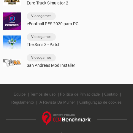
Euro Truck Simulator 2
Videogames
eFootball PES 2020 para PC
Videogames
The Sims 3 - Patch
Videogames
San Andreas Mod Installer
Equipe
Termos de uso
Política de Privacidade
Contato
Regulamento
A Revista Da Mulher
Configuração de cookies