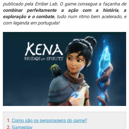
GUIA DE COMPRAS
publicado pela Ember Lab. O game consegue a façanha de
combinar perfeitamente a ação com a história
,
a
exploração e o combate
, tudo num ritmo bem acelerado, e
com legenda em português!
Como são os personagens do game?
Gameplay