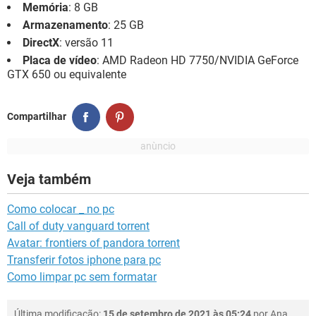
Memória
: 8 GB
Armazenamento
: 25 GB
DirectX
: versão 11
Placa de vídeo
: AMD Radeon HD 7750/NVIDIA GeForce
GTX 650 ou equivalente
Compartilhar
Veja também
Como colocar _ no pc
Call of duty vanguard torrent
Avatar: frontiers of pandora torrent
Transferir fotos iphone para pc
Como limpar pc sem formatar
Última modificação:
15 de setembro de 2021 às 05:24
por
Ana