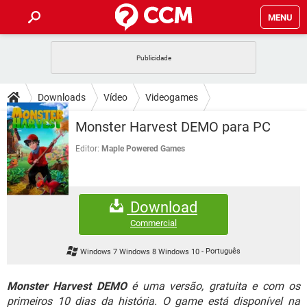
MENU
INÍCIO
JOGOS
WHATSAPP
DICAS
Downloads
Vídeo
Videogames
CELULAR
FACEBOOK
JOGOS
WHATSAPP
DOWNLOADS
Monster Harvest DEMO para PC
OUTLOOK
EXCEL
CELULAR
FACEBOOK
INSTAGRAM
JOGOS
GMAIL
WHATSAPP
Editor:
Maple Powered Games
FÓRUM
OUTLOOK
EXCEL
GUIA DE COMPRAS
CELULAR
FACEBOOK
INSTAGRAM
JOGOS
GMAIL
WHATSAPP
GLOSSÁRIO
OUTLOOK
EXCEL
Download
GUIA DE COMPRAS
CELULAR
FACEBOOK
INSTAGRAM
JOGOS
GMAIL
WHATSAPP
Commercial
OUTLOOK
EXCEL
GUIA DE COMPRAS
CELULAR
FACEBOOK
Windows 7 Windows 8 Windows 10
-
Português
INSTAGRAM
GMAIL
OUTLOOK
EXCEL
GUIA DE COMPRAS
Monster Harvest DEMO
é uma versão, gratuita e com os
INSTAGRAM
GMAIL
primeiros 10 dias da história. O game está disponível na