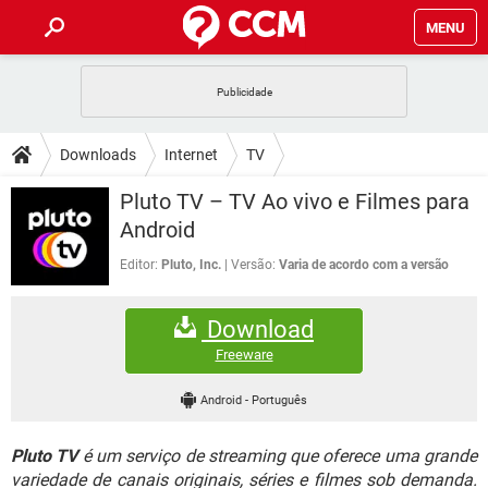
MENU
INÍCIO
JOGOS
WHATSAPP
DICAS
Downloads
Internet
TV
CELULAR
FACEBOOK
JOGOS
WHATSAPP
DOWNLOADS
Pluto TV – TV Ao vivo e Filmes para
OUTLOOK
EXCEL
CELULAR
FACEBOOK
Android
INSTAGRAM
JOGOS
GMAIL
WHATSAPP
FÓRUM
OUTLOOK
EXCEL
Editor:
Pluto, Inc.
Versão:
Varia de acordo com a versão
GUIA DE COMPRAS
CELULAR
FACEBOOK
INSTAGRAM
JOGOS
GMAIL
WHATSAPP
GLOSSÁRIO
OUTLOOK
EXCEL
Download
GUIA DE COMPRAS
CELULAR
FACEBOOK
INSTAGRAM
JOGOS
GMAIL
WHATSAPP
Freeware
OUTLOOK
EXCEL
GUIA DE COMPRAS
CELULAR
FACEBOOK
Android
-
Português
INSTAGRAM
GMAIL
OUTLOOK
EXCEL
GUIA DE COMPRAS
Pluto TV
é um serviço de streaming que oferece uma grande
INSTAGRAM
GMAIL
variedade de canais originais, séries e filmes sob demanda.