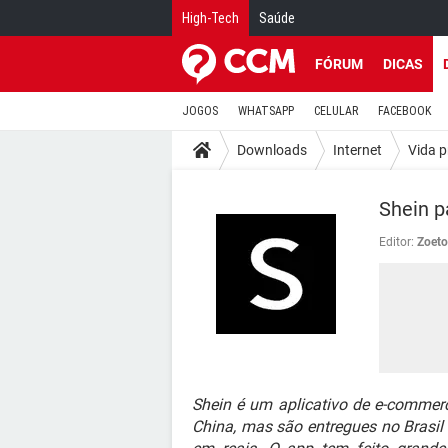
High-Tech
Saúde
FÓRUM
DICAS
JOGOS
WHATSAPP
CELULAR
FACEBOOK
Downloads
Internet
Vida p
Shein p
Editor:
Zoeto
Shein é um aplicativo de e-comme
China, mas são entregues no Brasi