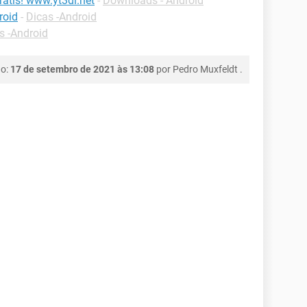
átis! www.yt3dl.net
-
Downloads - Android
roid
-
Dicas -Android
s -Android
ão:
17 de setembro de 2021 às 13:08
por
Pedro Muxfeldt
.