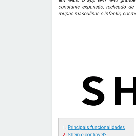
em reais. O app tem feito grand
constante expansão, recheado de 
roupas masculinas e infantis, cosmét
Principais funcionalidades
Shein é confiável?