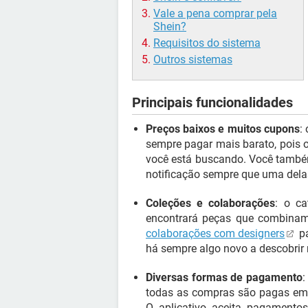
Vale a pena comprar pela
Shein?
Requisitos do sistema
Outros sistemas
Principais funcionalidades
Preços baixos e muitos cupons
:
sempre pagar mais barato, pois 
você está buscando. Você também
notificação sempre que uma dela
Coleções e colaborações
: o ca
encontrará peças que combinam 
colaborações com designers
pa
há sempre algo novo a descobrir n
Diversas formas de pagamento
:
todas as compras são pagas em r
O aplicativo aceita pagamentos