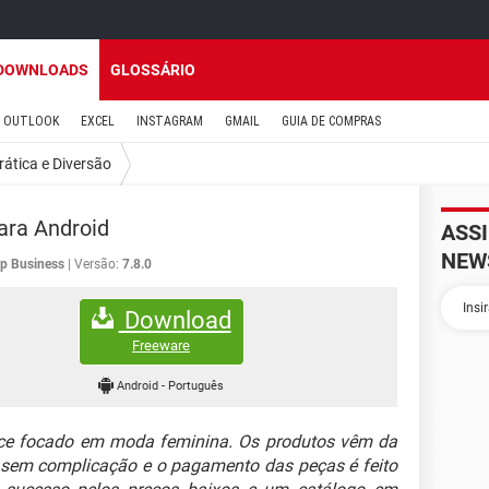
DOWNLOADS
GLOSSÁRIO
OUTLOOK
EXCEL
INSTAGRAM
GMAIL
GUIA DE COMPRAS
rática e Diversão
ara Android
ASS
NEW
p Business
Versão:
7.8.0
Download
Freeware
Android
-
Português
rce focado em moda feminina. Os produtos vêm da
l sem complicação e o pagamento das peças é feito