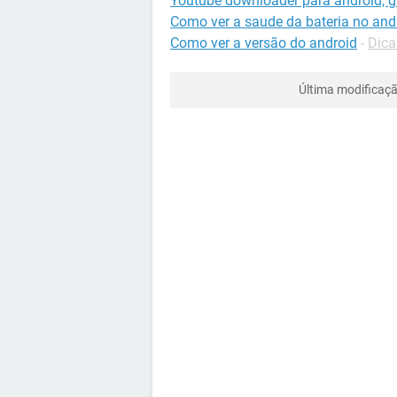
Youtube downloader para android, gr
Como ver a saude da bateria no and
Como ver a versão do android
-
Dica
Última modificaç