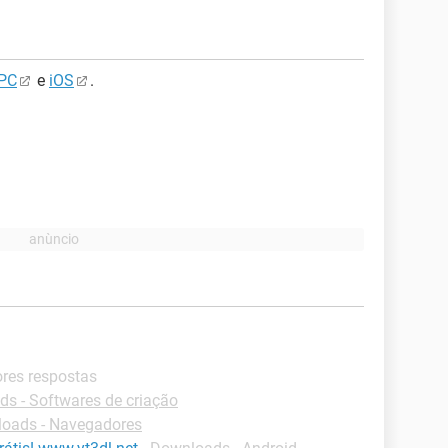
PC
e
iOS
.
ores respostas
s - Softwares de criação
oads - Navegadores