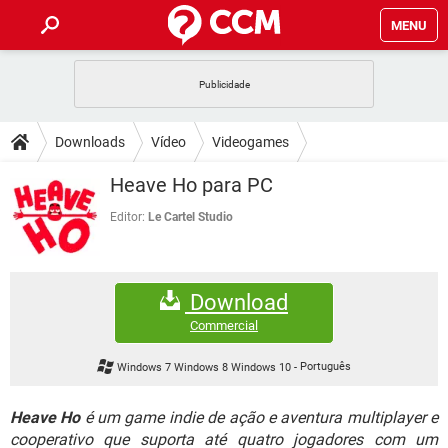
MENU
INÍCIO
JOGOS
WHATSAPP
DICAS
Downloads
Vídeo
Videogames
CELULAR
FACEBOOK
JOGOS
WHATSAPP
DOWNLOADS
Heave Ho para PC
OUTLOOK
EXCEL
CELULAR
FACEBOOK
INSTAGRAM
JOGOS
GMAIL
WHATSAPP
Editor:
Le Cartel Studio
FÓRUM
OUTLOOK
EXCEL
GUIA DE COMPRAS
CELULAR
FACEBOOK
INSTAGRAM
JOGOS
GMAIL
WHATSAPP
GLOSSÁRIO
OUTLOOK
EXCEL
Download
GUIA DE COMPRAS
CELULAR
FACEBOOK
INSTAGRAM
JOGOS
GMAIL
WHATSAPP
Commercial
OUTLOOK
EXCEL
GUIA DE COMPRAS
CELULAR
FACEBOOK
Windows 7 Windows 8 Windows 10
-
Português
INSTAGRAM
GMAIL
OUTLOOK
EXCEL
GUIA DE COMPRAS
Heave Ho
é um game indie de ação e aventura multiplayer e
INSTAGRAM
GMAIL
cooperativo que suporta até quatro jogadores com um