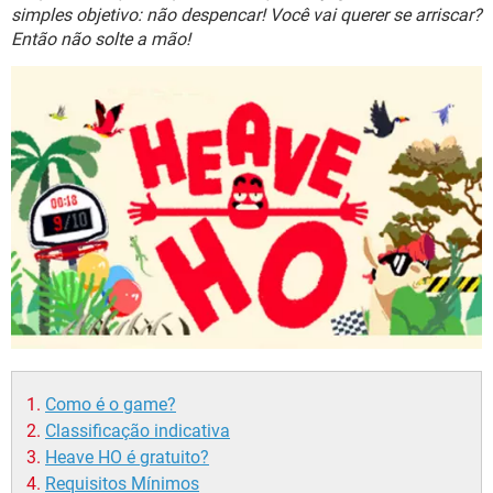
GUIA DE COMPRAS
simples objetivo: não despencar! Você vai querer se arriscar?
Então não solte a mão!
Como é o game?
Classificação indicativa
Heave HO é gratuito?
Requisitos Mínimos