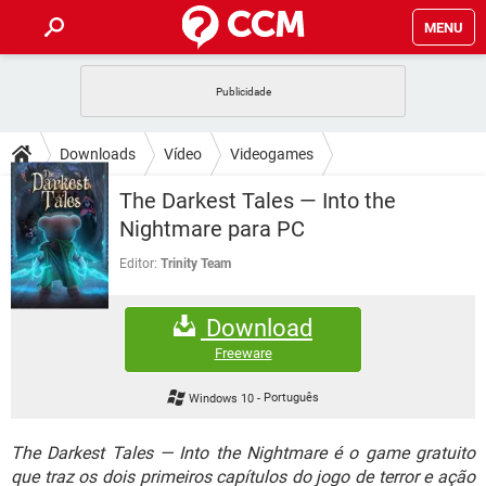
MENU
INÍCIO
JOGOS
WHATSAPP
DICAS
Downloads
Vídeo
Videogames
CELULAR
FACEBOOK
JOGOS
WHATSAPP
DOWNLOADS
The Darkest Tales — Into the
OUTLOOK
EXCEL
CELULAR
FACEBOOK
Nightmare para PC
INSTAGRAM
JOGOS
GMAIL
WHATSAPP
FÓRUM
OUTLOOK
EXCEL
Editor:
Trinity Team
GUIA DE COMPRAS
CELULAR
FACEBOOK
INSTAGRAM
JOGOS
GMAIL
WHATSAPP
GLOSSÁRIO
OUTLOOK
EXCEL
Download
GUIA DE COMPRAS
CELULAR
FACEBOOK
INSTAGRAM
JOGOS
GMAIL
WHATSAPP
Freeware
OUTLOOK
EXCEL
GUIA DE COMPRAS
CELULAR
FACEBOOK
Windows 10
-
Português
INSTAGRAM
GMAIL
OUTLOOK
EXCEL
GUIA DE COMPRAS
The Darkest Tales — Into the Nightmare é o game gratuito
INSTAGRAM
GMAIL
que traz os dois primeiros capítulos do jogo de terror e ação