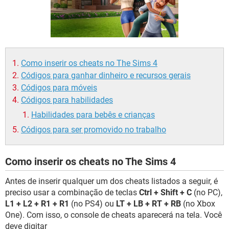
GUIA DE COMPRAS
Como inserir os cheats no The Sims 4
Códigos para ganhar dinheiro e recursos gerais
Códigos para móveis
Códigos para habilidades
Habilidades para bebês e crianças
Códigos para ser promovido no trabalho
Como inserir os cheats no The Sims 4
Antes de inserir qualquer um dos cheats listados a seguir, é
preciso usar a combinação de teclas
Ctrl + Shift + C
(no PC),
L1 + L2 + R1 + R1
(no PS4) ou
LT + LB + RT + RB
(no Xbox
One). Com isso, o console de cheats aparecerá na tela. Você
deve digitar