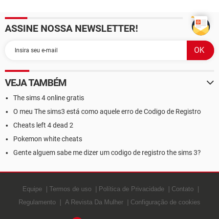
Horizons
ASSINE NOSSA NEWSLETTER!
VEJA TAMBÉM
The sims 4 online gratis
O meu The sims3 está como aquele erro de Codigo de Registro
Cheats left 4 dead 2
Pokemon white cheats
Gente alguem sabe me dizer um codigo de registro the sims 3?
Equipe
Termos de uso
Política de Privacidade
Contato
Regulamento
A Revista Da Mulher
Configuração de cookies