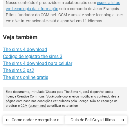
Nosso conteúdo é produzido em colaboração com
especialistas
em tecnologia da informação
sob o comando de Jean-François
Pillou, fundador do CCM.net. CCM é um site sobre tecnologia líder
em nível internacional e está disponível em 11 idiomas.
Veja também
The sims 4 download
Codigo de registro the sims 3
The sims 4 download para celular
The sims 3 ps2
The sims online gratis
Este documento, intitulado 'Cheats para The Sims 4', está disponível sob a
licença
Creative Commons
. Você pode copiar e/ou modificar o conteúdo desta
página com base nas condições estipuladas pela licença. Não se esqueça de
creditar o
CCM
(
br.ccm.net
) ao utilizar este artigo.
Como nadar e mergulhar no
Guia de Fall Guys: Ultimate
Animal Crossing: New
Knockout