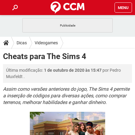
MENU
INÍCIO
JOGOS
WHATSAPP
DICAS
Dicas
Videogames
CELULAR
FACEBOOK
JOGOS
WHATSAPP
DOWNLOADS
Cheats para The Sims 4
OUTLOOK
EXCEL
CELULAR
FACEBOOK
INSTAGRAM
JOGOS
GMAIL
WHATSAPP
FÓRUM
Última modificação:
1 de outubro de 2020 às 15:47
por
Pedro
OUTLOOK
EXCEL
GUIA DE COMPRAS
CELULAR
FACEBOOK
Muxfeldt
.
INSTAGRAM
JOGOS
GMAIL
WHATSAPP
GLOSSÁRIO
OUTLOOK
EXCEL
Assim como versões anteriores do jogo, The Sims 4 permite
GUIA DE COMPRAS
CELULAR
FACEBOOK
a inserção de códigos para diversas ações, como comprar
INSTAGRAM
JOGOS
GMAIL
WHATSAPP
OUTLOOK
EXCEL
terrenos, melhorar habilidades e ganhar dinheiro.
GUIA DE COMPRAS
CELULAR
FACEBOOK
INSTAGRAM
GMAIL
OUTLOOK
EXCEL
GUIA DE COMPRAS
INSTAGRAM
GMAIL