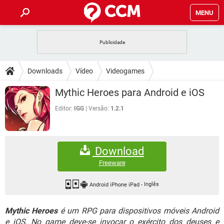
MENU
INÍCIO
JOGOS
WHATSAPP
DICAS
Downloads
Vídeo
Videogames
CELULAR
FACEBOOK
JOGOS
WHATSAPP
DOWNLOADS
Mythic Heroes para Android e iOS
OUTLOOK
EXCEL
CELULAR
FACEBOOK
INSTAGRAM
JOGOS
GMAIL
WHATSAPP
Editor:
IGG
Versão:
1.2.1
FÓRUM
OUTLOOK
EXCEL
GUIA DE COMPRAS
CELULAR
FACEBOOK
INSTAGRAM
JOGOS
GMAIL
WHATSAPP
GLOSSÁRIO
OUTLOOK
EXCEL
Download
GUIA DE COMPRAS
CELULAR
FACEBOOK
INSTAGRAM
JOGOS
GMAIL
WHATSAPP
Freeware
OUTLOOK
EXCEL
GUIA DE COMPRAS
CELULAR
FACEBOOK
INSTAGRAM
GMAIL
Android iPhone iPad
-
Inglês
OUTLOOK
EXCEL
GUIA DE COMPRAS
Mythic Heroes
é um RPG para dispositivos móveis Android
INSTAGRAM
GMAIL
e iOS. No game deve-se invocar o exército dos deuses e