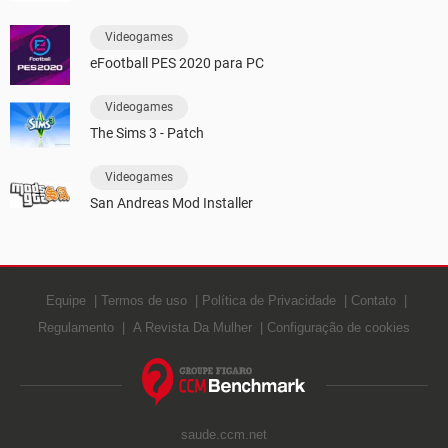
Videogames
eFootball PES 2020 para PC
Videogames
The Sims 3 - Patch
Videogames
San Andreas Mod Installer
Equipe
Termos de uso
Política de Privacidade
Contato
Regulamento
A Revista Da Mulher
Configuração de cookies
saude.ccm.net