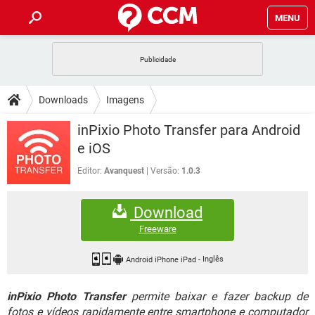
MENU
INÍCIO
JOGOS
WHATSAPP
DICAS
Downloads
Imagens
CELULAR
FACEBOOK
JOGOS
WHATSAPP
DOWNLOADS
inPixio Photo Transfer para Android
OUTLOOK
EXCEL
CELULAR
FACEBOOK
e iOS
INSTAGRAM
JOGOS
GMAIL
WHATSAPP
FÓRUM
OUTLOOK
EXCEL
Editor:
Avanquest
Versão:
1.0.3
GUIA DE COMPRAS
CELULAR
FACEBOOK
INSTAGRAM
JOGOS
GMAIL
WHATSAPP
GLOSSÁRIO
OUTLOOK
EXCEL
Download
GUIA DE COMPRAS
CELULAR
FACEBOOK
INSTAGRAM
JOGOS
GMAIL
WHATSAPP
Freeware
OUTLOOK
EXCEL
GUIA DE COMPRAS
CELULAR
FACEBOOK
INSTAGRAM
GMAIL
Android iPhone iPad
-
Inglês
OUTLOOK
EXCEL
GUIA DE COMPRAS
inPixio Photo Transfer
permite baixar e fazer backup de
INSTAGRAM
GMAIL
fotos e vídeos rapidamente entre smartphone e computador