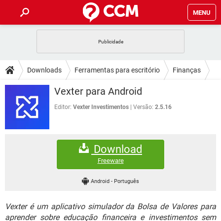
MENU
INÍCIO
JOGOS
WHATSAPP
DICAS
Downloads
Ferramentas para escritório
Finanças
CELULAR
FACEBOOK
JOGOS
WHATSAPP
DOWNLOADS
Vexter para Android
OUTLOOK
EXCEL
CELULAR
FACEBOOK
INSTAGRAM
JOGOS
GMAIL
WHATSAPP
Editor:
Vexter Investimentos
Versão:
2.5.16
FÓRUM
OUTLOOK
EXCEL
GUIA DE COMPRAS
CELULAR
FACEBOOK
INSTAGRAM
JOGOS
GMAIL
WHATSAPP
GLOSSÁRIO
OUTLOOK
EXCEL
Download
GUIA DE COMPRAS
CELULAR
FACEBOOK
INSTAGRAM
JOGOS
GMAIL
WHATSAPP
Freeware
OUTLOOK
EXCEL
GUIA DE COMPRAS
CELULAR
FACEBOOK
Android
-
Português
INSTAGRAM
GMAIL
OUTLOOK
EXCEL
GUIA DE COMPRAS
Vexter é um aplicativo simulador da Bolsa de Valores para
INSTAGRAM
GMAIL
aprender sobre educação financeira e investimentos sem