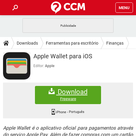
MENU
INÍCIO
JOGOS
WHATSAPP
DICAS
Downloads
Ferramentas para escritório
Finanças
CELULAR
FACEBOOK
JOGOS
WHATSAPP
DOWNLOADS
Apple Wallet para iOS
OUTLOOK
EXCEL
CELULAR
FACEBOOK
INSTAGRAM
JOGOS
GMAIL
WHATSAPP
Editor:
Apple
FÓRUM
OUTLOOK
EXCEL
GUIA DE COMPRAS
CELULAR
FACEBOOK
INSTAGRAM
JOGOS
GMAIL
WHATSAPP
GLOSSÁRIO
OUTLOOK
EXCEL
Download
GUIA DE COMPRAS
CELULAR
FACEBOOK
INSTAGRAM
JOGOS
GMAIL
WHATSAPP
Freeware
OUTLOOK
EXCEL
GUIA DE COMPRAS
CELULAR
FACEBOOK
INSTAGRAM
GMAIL
iPhone
-
Português
OUTLOOK
EXCEL
GUIA DE COMPRAS
Apple Wallet é o aplicativo oficial para pagamentos através
INSTAGRAM
GMAIL
do serviço Apple Pay. Além de fazer compras com um cartão