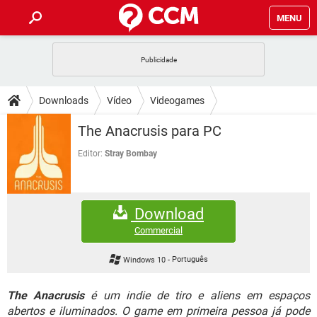
MENU
INÍCIO
JOGOS
WHATSAPP
DICAS
Downloads
Vídeo
Videogames
CELULAR
FACEBOOK
JOGOS
WHATSAPP
DOWNLOADS
The Anacrusis para PC
OUTLOOK
EXCEL
CELULAR
FACEBOOK
INSTAGRAM
JOGOS
GMAIL
WHATSAPP
Editor:
Stray Bombay
FÓRUM
OUTLOOK
EXCEL
GUIA DE COMPRAS
CELULAR
FACEBOOK
INSTAGRAM
JOGOS
GMAIL
WHATSAPP
GLOSSÁRIO
OUTLOOK
EXCEL
Download
GUIA DE COMPRAS
CELULAR
FACEBOOK
INSTAGRAM
JOGOS
GMAIL
WHATSAPP
Commercial
OUTLOOK
EXCEL
GUIA DE COMPRAS
CELULAR
FACEBOOK
Windows 10
-
Português
INSTAGRAM
GMAIL
OUTLOOK
EXCEL
GUIA DE COMPRAS
The Anacrusis
é um indie de tiro e aliens em espaços
INSTAGRAM
GMAIL
abertos e iluminados. O game em primeira pessoa já pode