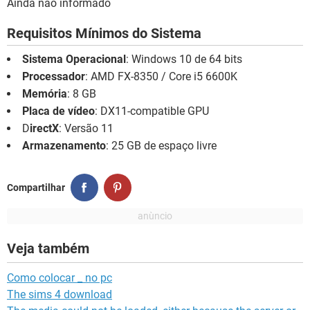
Ainda não informado
Requisitos Mínimos do Sistema
Sistema Operacional
: Windows 10 de 64 bits
Processador
: AMD FX-8350 / Core i5 6600K
Memória
: 8 GB
Placa de vídeo
: DX11-compatible GPU
D
irectX
: Versão 11
Armazenamento
: 25 GB de espaço livre
Compartilhar
Veja também
Como colocar _ no pc
The sims 4 download