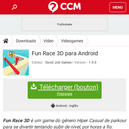
MENU
INÍCIO
JOGOS
WHATSAPP
DICAS
Downloads
Vídeo
Videogames
CELULAR
FACEBOOK
JOGOS
WHATSAPP
DOWNLOADS
Fun Race 3D para Android
OUTLOOK
EXCEL
CELULAR
FACEBOOK
INSTAGRAM
JOGOS
GMAIL
WHATSAPP
Editeur :
Good Job Games
Version :
1.9.0
FÓRUM
OUTLOOK
EXCEL
GUIA DE COMPRAS
CELULAR
FACEBOOK
INSTAGRAM
JOGOS
GMAIL
WHATSAPP
GLOSSÁRIO
OUTLOOK
EXCEL
Télécharger (bouton)
GUIA DE COMPRAS
CELULAR
FACEBOOK
INSTAGRAM
JOGOS
GMAIL
WHATSAPP
Freeware
OUTLOOK
EXCEL
GUIA DE COMPRAS
CELULAR
FACEBOOK
Android
-
Inglês
INSTAGRAM
GMAIL
OUTLOOK
EXCEL
GUIA DE COMPRAS
Fun Race 3D
é um game do gênero Hiper Casual de parkour
INSTAGRAM
GMAIL
para se divertir tentando subir de nível, por horas a fio.