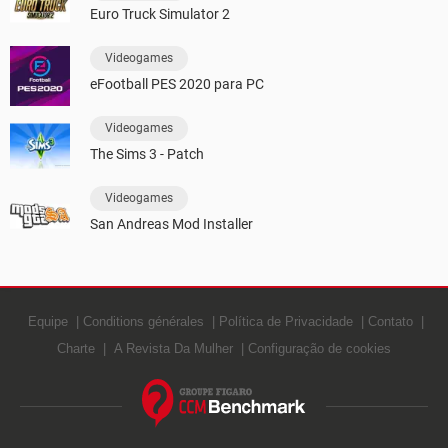
Euro Truck Simulator 2
Videogames
eFootball PES 2020 para PC
Videogames
The Sims 3 - Patch
Videogames
San Andreas Mod Installer
Equipe
Conditions générales
Política de Privacidade
Contato
Charte
A Revista Da Mulher
Configuração de cookies