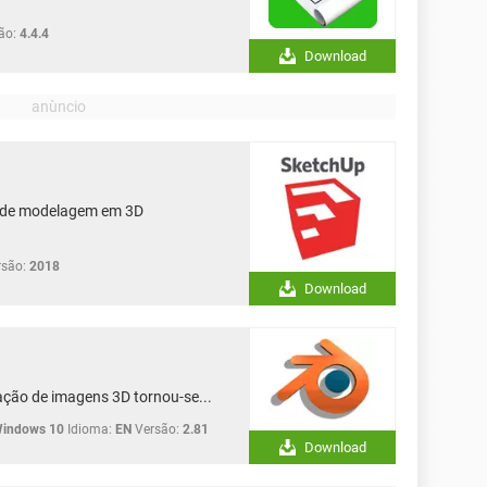
ão:
4.4.4
Download
 de modelagem em 3D
rsão:
2018
Download
iação de imagens 3D tornou-se...
Windows 10
Idioma:
EN
Versão:
2.81
Download