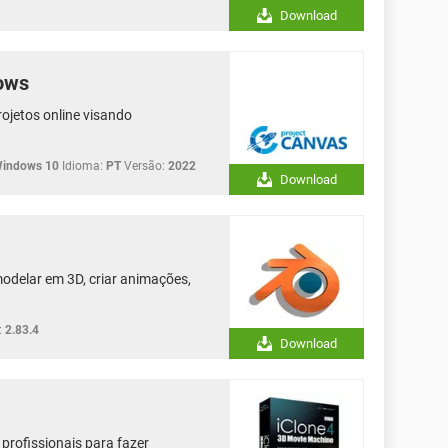
Download
ows
ojetos online visando
Windows 10
Idioma:
PT
Versão:
2022
Download
odelar em 3D, criar animações,
:
2.83.4
Download
profissionais para fazer