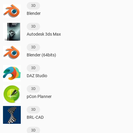
3D
Blender
3D
Autodesk 3ds Max
3D
Blender (64bits)
3D
DAZ Studio
3D
pCon Planner
3D
BRL-CAD
3D