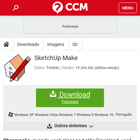
MENU
INÍCIO
JOGOS
WHATSAPP
DICAS
Downloads
Imagens
3D
CELULAR
FACEBOOK
JOGOS
WHATSAPP
DOWNLOADS
SketchUp Make
OUTLOOK
EXCEL
CELULAR
FACEBOOK
INSTAGRAM
JOGOS
GMAIL
WHATSAPP
Editor:
Trimble
Versão:
19 (64-bit) (última versão)
FÓRUM
OUTLOOK
EXCEL
GUIA DE COMPRAS
CELULAR
FACEBOOK
INSTAGRAM
JOGOS
GMAIL
WHATSAPP
GLOSSÁRIO
OUTLOOK
EXCEL
Download
GUIA DE COMPRAS
CELULAR
FACEBOOK
INSTAGRAM
JOGOS
GMAIL
WHATSAPP
Freeware
OUTLOOK
EXCEL
GUIA DE COMPRAS
CELULAR
FACEBOOK
Windows XP Windows Vista Windows 7 Windows 8 Windows 10
-
Português
INSTAGRAM
GMAIL
OUTLOOK
EXCEL
Outros sistemas
GUIA DE COMPRAS
INSTAGRAM
GMAIL