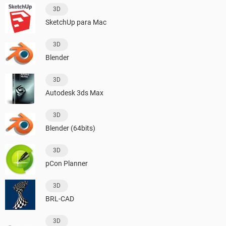
3D
SketchUp para Mac
3D
Blender
3D
Autodesk 3ds Max
3D
Blender (64bits)
3D
pCon Planner
3D
BRL-CAD
3D