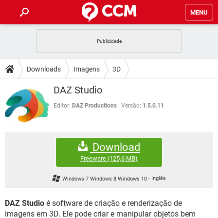
MENU
INÍCIO
JOGOS
WHATSAPP
DICAS
Downloads
Imagens
3D
CELULAR
FACEBOOK
JOGOS
WHATSAPP
DOWNLOADS
DAZ Studio
OUTLOOK
EXCEL
CELULAR
FACEBOOK
INSTAGRAM
JOGOS
GMAIL
WHATSAPP
Editor:
DAZ Productions
Versão:
1.5.0.11
FÓRUM
OUTLOOK
EXCEL
GUIA DE COMPRAS
CELULAR
FACEBOOK
INSTAGRAM
JOGOS
GMAIL
WHATSAPP
GLOSSÁRIO
OUTLOOK
EXCEL
Download
GUIA DE COMPRAS
CELULAR
FACEBOOK
INSTAGRAM
JOGOS
GMAIL
WHATSAPP
Freeware
(125,6 MB)
OUTLOOK
EXCEL
GUIA DE COMPRAS
CELULAR
FACEBOOK
Windows 7 Windows 8 Windows 10
-
Inglês
INSTAGRAM
GMAIL
OUTLOOK
EXCEL
GUIA DE COMPRAS
DAZ Studio
é software de criação e renderização de
INSTAGRAM
GMAIL
imagens em 3D. Ele pode criar e manipular objetos bem