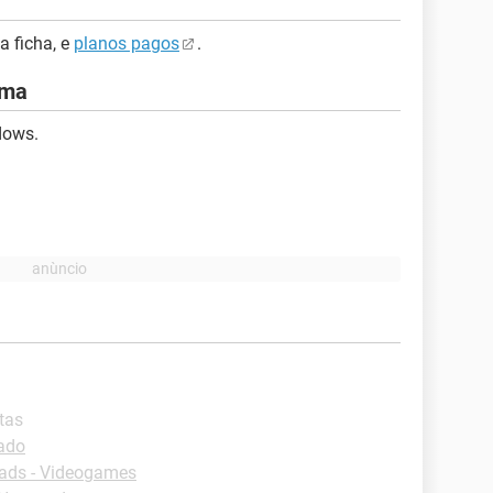
a ficha, e
planos pagos
.
ema
dows.
tas
lado
ads - Videogames