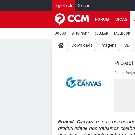
High-Tech
Saúde
FÓRUM
DICAS
JOGOS
WHATSAPP
CELULAR
FACEBOOK
Downloads
Imagens
3D
Project
Editor:
Proje
Project Canvas
é um gerenciador 
produtividade nos trabalhos colabo
nas telas - que implementam a inte