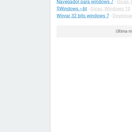
Navegador para windows 7
-
Dicas 
$Windows.~bt
-
Dicas -Windows 10
Winrar 32 bits windows 7
-
Download
Última m