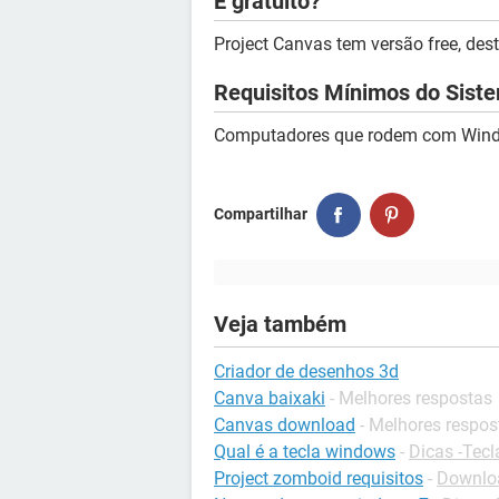
É gratuito?
Project Canvas tem versão free, dest
Requisitos Mínimos do Sist
Computadores que rodem com Win
Compartilhar
Veja também
Criador de desenhos 3d
Canva baixaki
- Melhores respostas
Canvas download
- Melhores respos
Qual é a tecla windows
-
Dicas -Tec
Project zomboid requisitos
-
Downlo