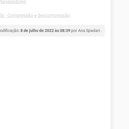
-Navegadores
s - Compressão e descompressão
odificação:
8 de julho de 2022 às 08:39
por
Ana Spadari
.