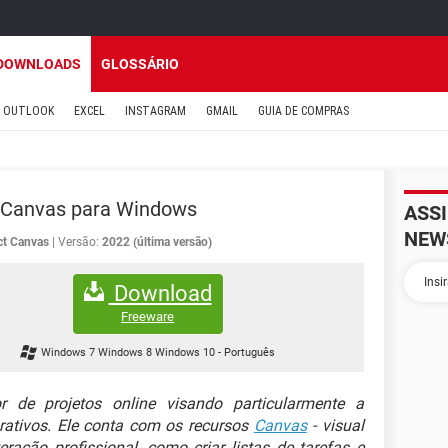
DOWNLOADS
GLOSSÁRIO
OUTLOOK
EXCEL
INSTAGRAM
GMAIL
GUIA DE COMPRAS
 Canvas para Windows
ASS
NEW
ct Canvas
Versão:
2022 (última versão)
Download
Freeware
Windows 7 Windows 8 Windows 10
-
Português
de projetos online visando particularmente a
rativos. Ele conta com os recursos
Canvas
- visual
ração profissional, como criar listas de tarefas e