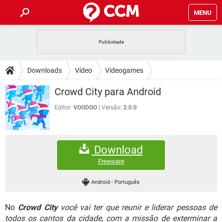
MENU
INÍCIO
JOGOS
WHATSAPP
DICAS
Downloads
Vídeo
Videogames
CELULAR
FACEBOOK
JOGOS
WHATSAPP
DOWNLOADS
Crowd City para Android
OUTLOOK
EXCEL
CELULAR
FACEBOOK
INSTAGRAM
JOGOS
GMAIL
WHATSAPP
Editor:
VOODOO
Versão:
2.0.0
FÓRUM
OUTLOOK
EXCEL
GUIA DE COMPRAS
CELULAR
FACEBOOK
INSTAGRAM
JOGOS
GMAIL
WHATSAPP
GLOSSÁRIO
OUTLOOK
EXCEL
Download
GUIA DE COMPRAS
CELULAR
FACEBOOK
INSTAGRAM
JOGOS
GMAIL
WHATSAPP
Freeware
OUTLOOK
EXCEL
GUIA DE COMPRAS
CELULAR
FACEBOOK
Android
-
Português
INSTAGRAM
GMAIL
OUTLOOK
EXCEL
GUIA DE COMPRAS
No
Crowd City
você vai ter que reunir e liderar pessoas de
INSTAGRAM
GMAIL
todos os cantos da cidade, com a missão de exterminar a