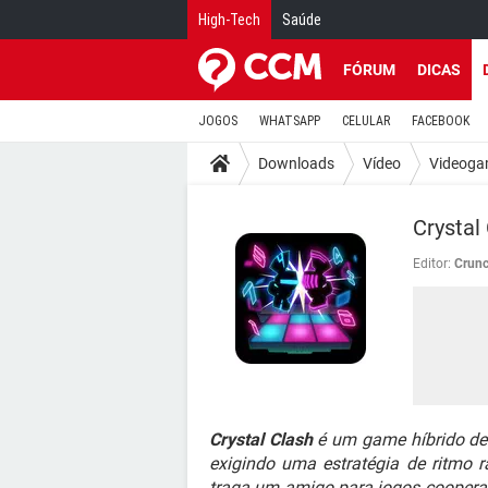
High-Tech
Saúde
FÓRUM
DICAS
JOGOS
WHATSAPP
CELULAR
FACEBOOK
Downloads
Vídeo
Videoga
Crystal
Editor:
Crunc
Crystal Clash
é um game híbrido de
exigindo uma estratégia de ritmo r
traga um amigo para jogos cooperati