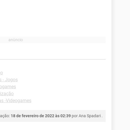
co
 - Jogos
eogames
ização
as -Videogames
cação:
18 de fevereiro de 2022 às 02:39
por
Ana Spadari
.