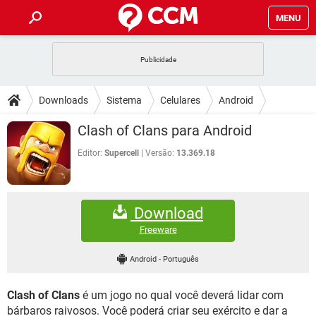
MENU
INÍCIO
JOGOS
WHATSAPP
DICAS
Downloads
Sistema
Celulares
Android
CELULAR
FACEBOOK
JOGOS
WHATSAPP
DOWNLOADS
Clash of Clans para Android
OUTLOOK
EXCEL
CELULAR
FACEBOOK
INSTAGRAM
JOGOS
GMAIL
WHATSAPP
Editor:
Supercell
Versão:
13.369.18
FÓRUM
OUTLOOK
EXCEL
GUIA DE COMPRAS
CELULAR
FACEBOOK
INSTAGRAM
JOGOS
GMAIL
WHATSAPP
GLOSSÁRIO
OUTLOOK
EXCEL
Download
GUIA DE COMPRAS
CELULAR
FACEBOOK
INSTAGRAM
JOGOS
GMAIL
WHATSAPP
Freeware
OUTLOOK
EXCEL
GUIA DE COMPRAS
CELULAR
FACEBOOK
Android
-
Português
INSTAGRAM
GMAIL
OUTLOOK
EXCEL
GUIA DE COMPRAS
Clash of Clans
é um jogo no qual você deverá lidar com
INSTAGRAM
GMAIL
bárbaros raivosos. Você poderá criar seu exército e dar a