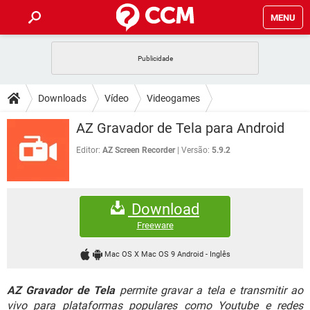
MENU
INÍCIO
JOGOS
WHATSAPP
DICAS
Downloads
Vídeo
Videogames
CELULAR
FACEBOOK
JOGOS
WHATSAPP
DOWNLOADS
AZ Gravador de Tela para Android
OUTLOOK
EXCEL
CELULAR
FACEBOOK
INSTAGRAM
JOGOS
GMAIL
WHATSAPP
Editor:
AZ Screen Recorder
Versão:
5.9.2
FÓRUM
OUTLOOK
EXCEL
GUIA DE COMPRAS
CELULAR
FACEBOOK
INSTAGRAM
JOGOS
GMAIL
WHATSAPP
GLOSSÁRIO
OUTLOOK
EXCEL
Download
GUIA DE COMPRAS
CELULAR
FACEBOOK
INSTAGRAM
JOGOS
GMAIL
WHATSAPP
Freeware
OUTLOOK
EXCEL
GUIA DE COMPRAS
CELULAR
FACEBOOK
Mac OS X Mac OS 9 Android
-
Inglês
INSTAGRAM
GMAIL
OUTLOOK
EXCEL
GUIA DE COMPRAS
AZ Gravador de Tela
permite gravar a tela e transmitir ao
INSTAGRAM
GMAIL
vivo para plataformas populares como Youtube e redes