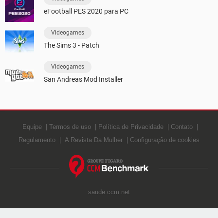
eFootball PES 2020 para PC
Videogames
The Sims 3 - Patch
Videogames
San Andreas Mod Installer
Equipe
Termos de uso
Política de Privacidade
Contato
Regulamento
A Revista Da Mulher
Configuração de cookies
saude.ccm.net