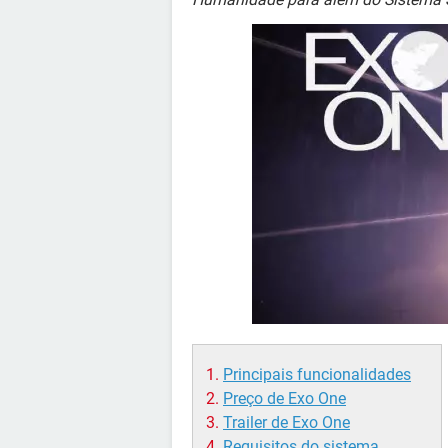
Principais funcionalidades
Preço de Exo One
Trailer de Exo One
Requisitos do sistema