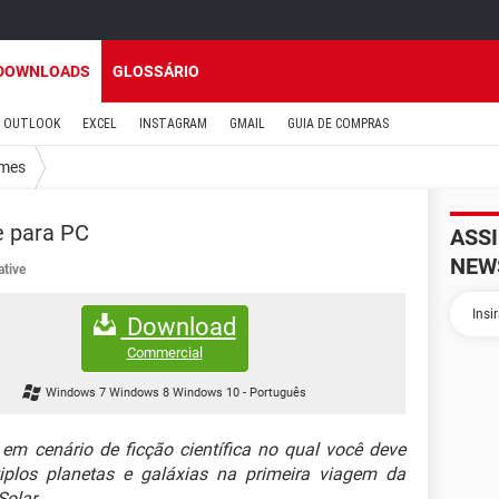
DOWNLOADS
GLOSSÁRIO
OUTLOOK
EXCEL
INSTAGRAM
GMAIL
GUIA DE COMPRAS
mes
e para PC
ASS
NEW
ative
Download
Commercial
Windows 7 Windows 8 Windows 10
-
Português
 cenário de ficção científica no qual você deve
iplos planetas e galáxias na primeira viagem da
olar.