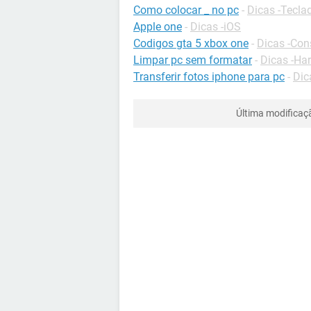
Como colocar _ no pc
-
Dicas -Tecla
Apple one
-
Dicas -iOS
Codigos gta 5 xbox one
-
Dicas -Con
Limpar pc sem formatar
-
Dicas -Ha
Transferir fotos iphone para pc
-
Dic
Última modificaç