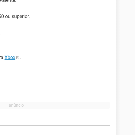
valente.
0 ou superior.
.
ra
Xbox
.