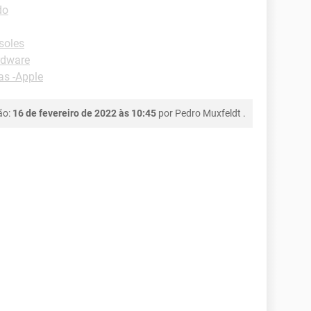
do
soles
rdware
as -Apple
ão:
16 de fevereiro de 2022 às 10:45
por
Pedro Muxfeldt
.