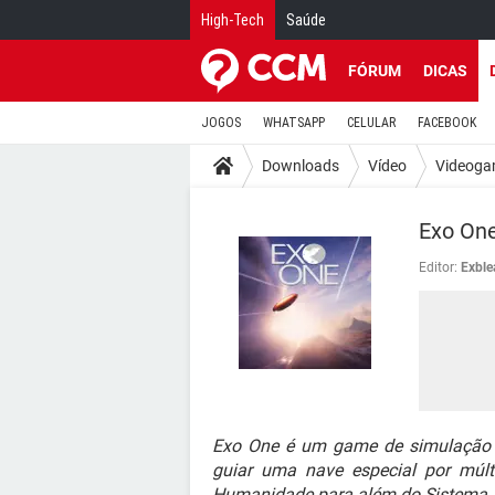
High-Tech
Saúde
FÓRUM
DICAS
JOGOS
WHATSAPP
CELULAR
FACEBOOK
Downloads
Vídeo
Videoga
Exo On
Editor:
Exble
Exo One é um game de simulação em
guiar uma nave especial por múlt
Humanidade para além do Sistema S