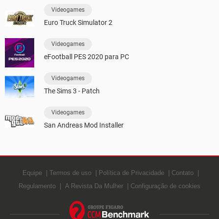
Videogames
Euro Truck Simulator 2
Videogames
eFootball PES 2020 para PC
Videogames
The Sims 3 - Patch
Videogames
San Andreas Mod Installer
Equipe
Termos de uso
Política de Privacidade
Contato
Regulamento
A Revista Da Mulher
Configuração de cookies