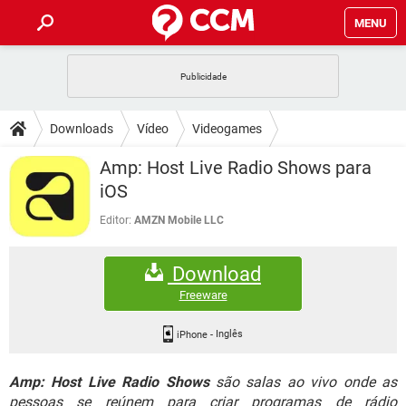
MENU
INÍCIO
JOGOS
WHATSAPP
DICAS
Downloads
Vídeo
Videogames
CELULAR
FACEBOOK
JOGOS
WHATSAPP
DOWNLOADS
Amp: Host Live Radio Shows para
OUTLOOK
EXCEL
CELULAR
FACEBOOK
iOS
INSTAGRAM
JOGOS
GMAIL
WHATSAPP
FÓRUM
OUTLOOK
EXCEL
Editor:
AMZN Mobile LLC
GUIA DE COMPRAS
CELULAR
FACEBOOK
INSTAGRAM
JOGOS
GMAIL
WHATSAPP
GLOSSÁRIO
OUTLOOK
EXCEL
Download
GUIA DE COMPRAS
CELULAR
FACEBOOK
INSTAGRAM
JOGOS
GMAIL
WHATSAPP
Freeware
OUTLOOK
EXCEL
GUIA DE COMPRAS
CELULAR
FACEBOOK
INSTAGRAM
GMAIL
iPhone
-
Inglês
OUTLOOK
EXCEL
GUIA DE COMPRAS
Amp: Host Live Radio Shows
são salas ao vivo onde as
INSTAGRAM
GMAIL
pessoas se reúnem para criar programas de rádio