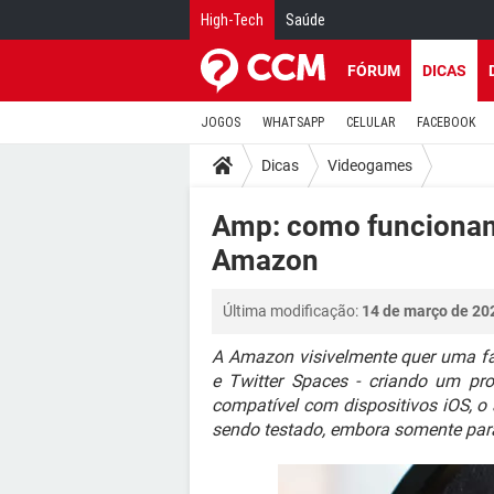
High-Tech
Saúde
FÓRUM
DICAS
JOGOS
WHATSAPP
CELULAR
FACEBOOK
Dicas
Videogames
Amp: como funcionam 
Amazon
Última modificação:
14 de março de 20
A Amazon visivelmente quer uma f
e Twitter Spaces - criando um p
compatível com dispositivos iOS, o 
sendo testado, embora somente para