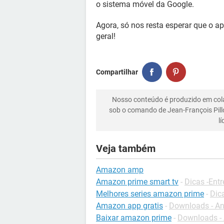
o sistema móvel da Google.
Agora, só nos resta esperar que o ap
geral!
Compartilhar
Nosso conteúdo é produzido em co
sob o comando de Jean-François Pill
l
Veja também
Amazon amp
Amazon prime smart tv
-
Dicas -Ent
Melhores series amazon prime
-
Dic
Amazon app gratis
-
Downloads - An
Baixar amazon prime
-
Downloads - 