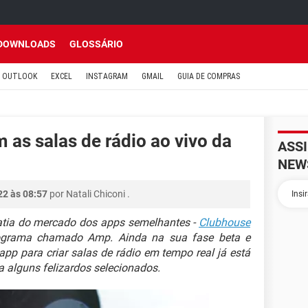
DOWNLOADS
GLOSSÁRIO
OUTLOOK
EXCEL
INSTAGRAM
GMAIL
GUIA DE COMPRAS
as salas de rádio ao vivo da
ASS
NEW
22 às 08:57
por
Natali Chiconi
.
atia do mercado dos apps semelhantes -
Clubhouse
rograma chamado Amp. Ainda na sua fase beta e
app para criar salas de rádio em tempo real já está
 alguns felizardos selecionados.