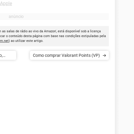
 Apple
as salas de rádio ao vivo da Amazon', está disponível sob a licença
icar o conteúdo desta página com base nas condições estipuladas pela
cm.net
) ao utilizar este artigo.
o,
Como comprar Valorant Points (VP)
 aberto