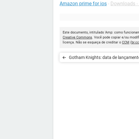
Amazon prime for ios
-
Downloads -
Este documento, intitulado 'Amp: como funcionam 
Creative Commons
. Você pode copiar e/ou modif
licença. Não se esqueça de creditar o
CCM
(
br.c
Gotham Knights: data de lançament
trama, heróis e anti-herói do mundo