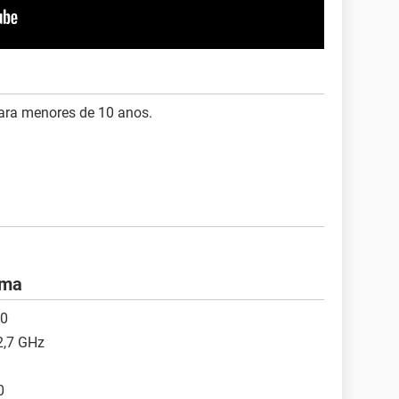
ra menores de 10 anos.
ema
10
 2,7 GHz
0