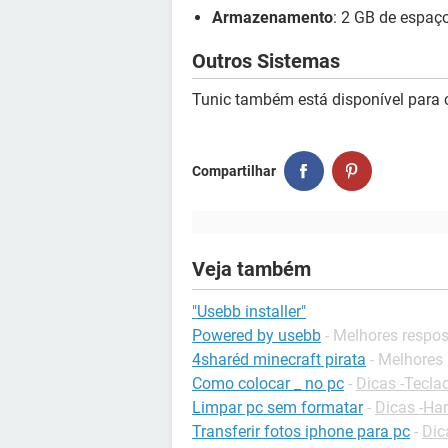
Armazenamento
: 2 GB de espaço
Outros Sistemas
Tunic também está disponível para
Compartilhar
Veja também
"Usebb installer"
Powered by usebb
- Melhores respo
4sharéd minecraft pirata
- Melhores
Como colocar _ no pc
-
Dicas -Tecla
Limpar pc sem formatar
-
Dicas -Ha
Transferir fotos iphone para pc
-
Dic