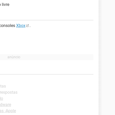
 livre
 consoles
Xbox
.
stas
 respostas
do
rdware
as -Apple