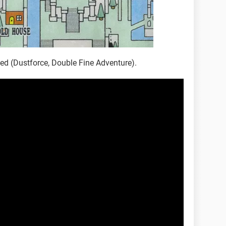
med (Dustforce, Double Fine Adventure).