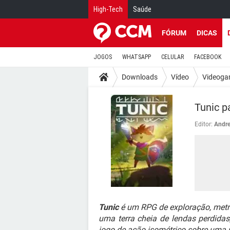
High-Tech
Saúde
FÓRUM
DICAS
JOGOS
WHATSAPP
CELULAR
FACEBOOK
Downloads
Vídeo
Videoga
Tunic p
Editor:
Andre
Tunic
é um RPG de exploração, metro
uma terra cheia de lendas perdida
jogo de ação isométrico sobre uma