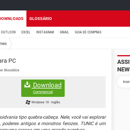
DOWNLOADS
GLOSSÁRIO
OUTLOOK
EXCEL
INSTAGRAM
GMAIL
GUIA DE COMPRAS
mes
ara PC
ASS
NEW
w Shouldice
Download
Commercial
Windows 10
-
Inglês
idvania tipo quebra-cabeça. Nele, você vai explorar
s, poderes antigos e monstros ferozes. TUNIC é um
 pequena raposa em uma grande aventura.