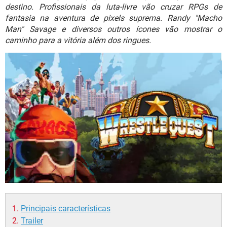
GUIA DE COMPRAS
destino. Profissionais da luta-livre vão cruzar RPGs de
fantasia na aventura de pixels suprema. Randy "Macho
Man" Savage e diversos outros ícones vão mostrar o
caminho para a vitória além dos ringues.
Principais características
Trailer