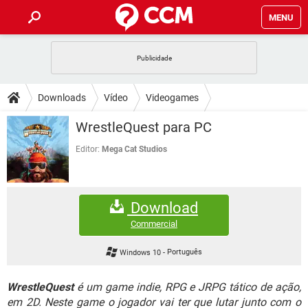
MENU
INÍCIO
JOGOS
WHATSAPP
DICAS
Downloads
Vídeo
Videogames
CELULAR
FACEBOOK
JOGOS
WHATSAPP
DOWNLOADS
WrestleQuest para PC
OUTLOOK
EXCEL
CELULAR
FACEBOOK
INSTAGRAM
JOGOS
GMAIL
WHATSAPP
Editor:
Mega Cat Studios
FÓRUM
OUTLOOK
EXCEL
GUIA DE COMPRAS
CELULAR
FACEBOOK
INSTAGRAM
JOGOS
GMAIL
WHATSAPP
GLOSSÁRIO
OUTLOOK
EXCEL
Download
GUIA DE COMPRAS
CELULAR
FACEBOOK
INSTAGRAM
JOGOS
GMAIL
WHATSAPP
Commercial
OUTLOOK
EXCEL
GUIA DE COMPRAS
CELULAR
FACEBOOK
Windows 10
-
Português
INSTAGRAM
GMAIL
OUTLOOK
EXCEL
GUIA DE COMPRAS
WrestleQuest
é um game indie, RPG e JRPG tático de ação,
INSTAGRAM
GMAIL
em 2D. Neste game o jogador vai ter que lutar junto com o