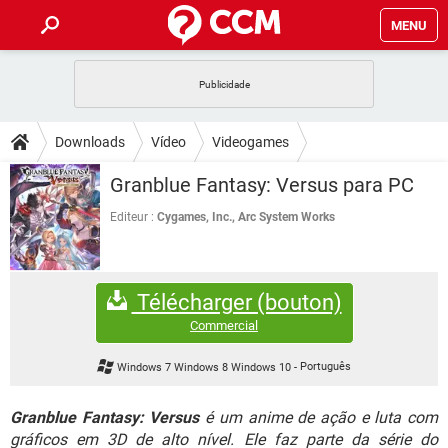
MENU
INÍCIO
JOGOS
WHATSAPP
DICAS
Downloads
Vídeo
Videogames
CELULAR
FACEBOOK
JOGOS
WHATSAPP
DOWNLOADS
Granblue Fantasy: Versus para PC
OUTLOOK
EXCEL
CELULAR
FACEBOOK
INSTAGRAM
JOGOS
GMAIL
WHATSAPP
Editeur :
Cygames, Inc., Arc System Works
FÓRUM
OUTLOOK
EXCEL
GUIA DE COMPRAS
CELULAR
FACEBOOK
INSTAGRAM
JOGOS
GMAIL
WHATSAPP
GLOSSÁRIO
OUTLOOK
EXCEL
Télécharger (bouton)
GUIA DE COMPRAS
CELULAR
FACEBOOK
INSTAGRAM
JOGOS
GMAIL
WHATSAPP
Commercial
OUTLOOK
EXCEL
GUIA DE COMPRAS
CELULAR
FACEBOOK
Windows 7 Windows 8 Windows 10
-
Português
INSTAGRAM
GMAIL
OUTLOOK
EXCEL
GUIA DE COMPRAS
Granblue Fantasy: Versus
é um anime de ação e luta com
INSTAGRAM
GMAIL
gráficos em 3D de alto nível. Ele faz parte da série do