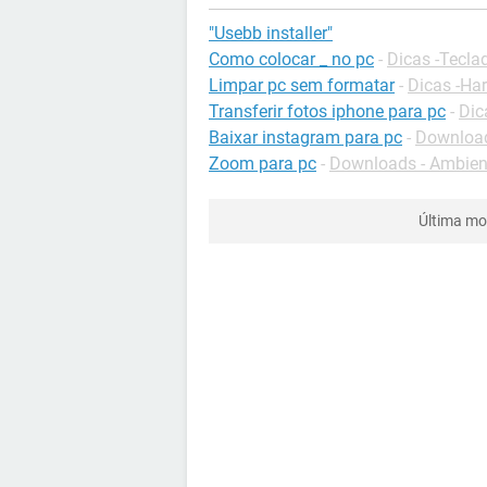
"Usebb installer"
Como colocar _ no pc
-
Dicas -Tecla
Limpar pc sem formatar
-
Dicas -Ha
Transferir fotos iphone para pc
-
Dic
Baixar instagram para pc
-
Download
Zoom para pc
-
Downloads - Ambient
Última mo