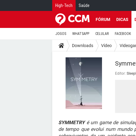
High-Tech
Saúde
FÓRUM
DICAS
JOGOS
WHATSAPP
CELULAR
FACEBOOK
Downloads
Vídeo
Videoga
Symmet
Editor:
Sleep
SYMMETRY
é um game de simulação
de tempo que evolui num mundo pó
sobreviventes de um acidente esp