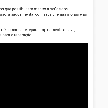
hos que possibilitam manter a saúde dos
pouso, a saúde mental com seus dilemas morais e as
to, é comandar é reparar rapidamente a nave,
s para a reparação.