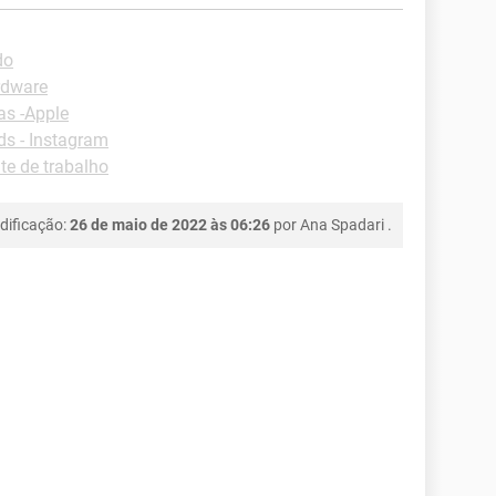
do
rdware
as -Apple
s - Instagram
e de trabalho
dificação:
26 de maio de 2022 às 06:26
por
Ana Spadari
.