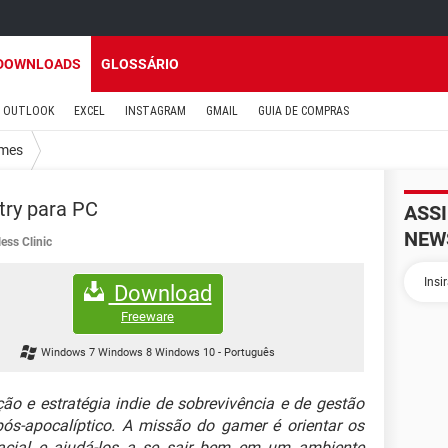
DOWNLOADS
GLOSSÁRIO
OUTLOOK
EXCEL
INSTAGRAM
GMAIL
GUIA DE COMPRAS
mes
ry para PC
ASS
NEW
less Clinic
Download
Freeware
Windows 7 Windows 8 Windows 10
-
Português
 e estratégia indie de sobrevivência e de gestão
s-apocalíptico. A missão do gamer é orientar os
acial e ajudá-los a se sair bem em um ambiente