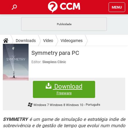
MENU
INÍCIO
JOGOS
WHATSAPP
DICAS
Downloads
Vídeo
Videogames
CELULAR
FACEBOOK
JOGOS
WHATSAPP
DOWNLOADS
Symmetry para PC
OUTLOOK
EXCEL
CELULAR
FACEBOOK
INSTAGRAM
JOGOS
GMAIL
WHATSAPP
Editor:
Sleepless Clinic
FÓRUM
OUTLOOK
EXCEL
GUIA DE COMPRAS
CELULAR
FACEBOOK
INSTAGRAM
JOGOS
GMAIL
WHATSAPP
GLOSSÁRIO
OUTLOOK
EXCEL
Download
GUIA DE COMPRAS
CELULAR
FACEBOOK
INSTAGRAM
JOGOS
GMAIL
WHATSAPP
Freeware
OUTLOOK
EXCEL
GUIA DE COMPRAS
CELULAR
FACEBOOK
Windows 7 Windows 8 Windows 10
-
Português
INSTAGRAM
GMAIL
OUTLOOK
EXCEL
GUIA DE COMPRAS
SYMMETRY
é um game de simulação e estratégia indie de
INSTAGRAM
GMAIL
sobrevivência e de gestão de tempo que evolui num mundo