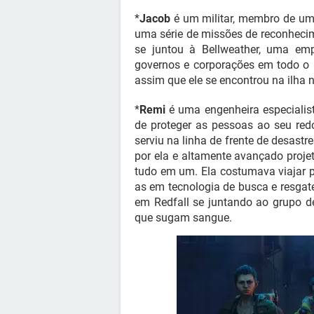
*
Jacob
é um militar, membro de uma
uma série de missões de reconhecim
se juntou à Bellweather, uma emp
governos e corporações em todo o m
assim que ele se encontrou na ilha
*
Remi
é uma engenheira especiali
de proteger as pessoas ao seu redo
serviu na linha de frente de desast
por ela e altamente avançado projet
tudo em um. Ela costumava viajar p
as em tecnologia de busca e resgat
em Redfall se juntando ao grupo de 
que sugam sangue.