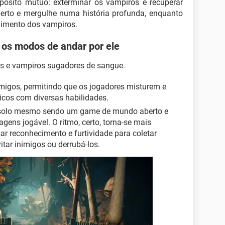
ósito mútuo: exterminar os vampiros e recuperar
berto e mergulhe numa história profunda, enquanto
rgimento dos vampiros.
 os modos de andar por ele
rios e vampiros sugadores de sangue.
migos, permitindo que os jogadores misturem e
icos com diversas habilidades.
em solo mesmo sendo um game de mundo aberto e
gens jogável. O ritmo, certo, torna-se mais
ar reconhecimento e furtividade para coletar
tar inimigos ou derrubá-los.