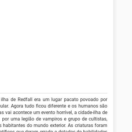
ilha de Redfall era um lugar pacato povoado por
cular. Agora tudo ficou diferente e os humanos são
s vai acontece um evento horrível, a cidade-ilha de
a por uma legião de vampiros e grupo de cultistas,
 habitantes do mundo exterior. As criaturas foram
entíficos que deram errado e dotados de habilidades