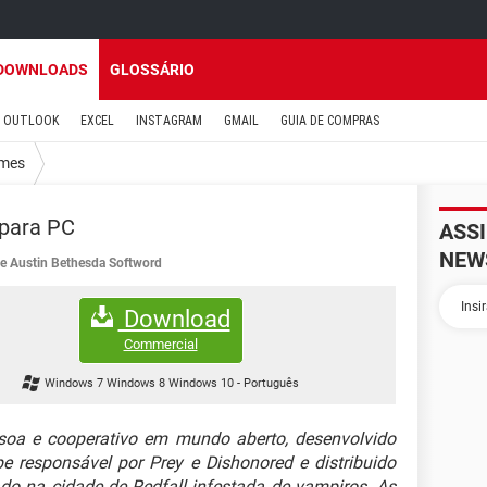
DOWNLOADS
GLOSSÁRIO
OUTLOOK
EXCEL
INSTAGRAM
GMAIL
GUIA DE COMPRAS
mes
 para PC
ASS
NEW
e Austin Bethesda Softword
Download
Commercial
Windows 7 Windows 8 Windows 10
-
Português
oa e cooperativo em mundo aberto, desenvolvido
e responsável por Prey e Dishonored e distribuido
do na cidade de Redfall infestada de vampiros. As