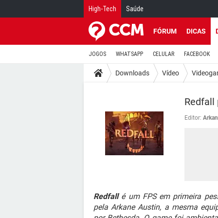
High-Tech
Saúde
FÓRUM
DICAS
JOGOS
WHATSAPP
CELULAR
FACEBOOK
Downloads
Vídeo
Videoga
Redfall
Editor:
Arkan
Redfall
é um FPS em primeira pess
pela Arkane Austin, a mesma equip
por Bethesda. O game foi ambienta