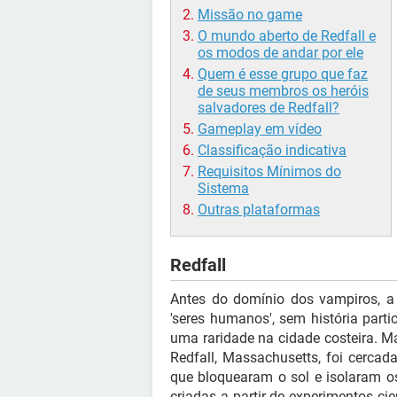
Missão no game
O mundo aberto de Redfall e
os modos de andar por ele
Quem é esse grupo que faz
de seus membros os heróis
salvadores de Redfall?
Gameplay em vídeo
Classificação indicativa
Requisitos Mínimos do
Sistema
Outras plataformas
Redfall
Antes do domínio dos vampiros, a 
'seres humanos', sem história parti
uma raridade na cidade costeira. Ma
Redfall, Massachusetts, foi cercad
que bloquearam o sol e isolaram os
criadas a partir de experimentos ci