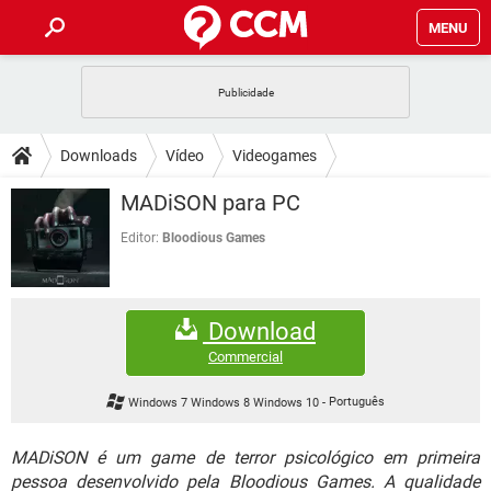
MENU
INÍCIO
JOGOS
WHATSAPP
DICAS
Downloads
Vídeo
Videogames
CELULAR
FACEBOOK
JOGOS
WHATSAPP
DOWNLOADS
MADiSON para PC
OUTLOOK
EXCEL
CELULAR
FACEBOOK
INSTAGRAM
JOGOS
GMAIL
WHATSAPP
Editor:
Bloodious Games
FÓRUM
OUTLOOK
EXCEL
GUIA DE COMPRAS
CELULAR
FACEBOOK
INSTAGRAM
JOGOS
GMAIL
WHATSAPP
GLOSSÁRIO
OUTLOOK
EXCEL
Download
GUIA DE COMPRAS
CELULAR
FACEBOOK
INSTAGRAM
JOGOS
GMAIL
WHATSAPP
Commercial
OUTLOOK
EXCEL
GUIA DE COMPRAS
CELULAR
FACEBOOK
Windows 7 Windows 8 Windows 10
-
Português
INSTAGRAM
GMAIL
OUTLOOK
EXCEL
GUIA DE COMPRAS
MADiSON é um game de terror psicológico em primeira
INSTAGRAM
GMAIL
pessoa desenvolvido pela Bloodious Games. A qualidade