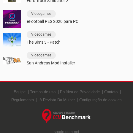
Euro Truck Simulator 2
Videogames
eFootball PES 2020 para PC
Videogames
The Sims 3 - Patch
Videogames
San Andreas Mod Installer
Equipe
Termos de uso
Política de Privacidade
Contato
Regulamento
A Revista Da Mulher
Configuração de cookies
saude.ccm.net