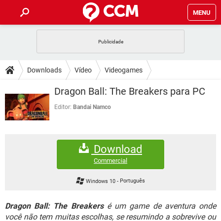
MENU
INÍCIO
JOGOS
WHATSAPP
DICAS
Downloads
Vídeo
Videogames
CELULAR
FACEBOOK
JOGOS
WHATSAPP
DOWNLOADS
Dragon Ball: The Breakers para PC
OUTLOOK
EXCEL
CELULAR
FACEBOOK
INSTAGRAM
JOGOS
GMAIL
WHATSAPP
Editor:
Bandai Namco
FÓRUM
OUTLOOK
EXCEL
GUIA DE COMPRAS
CELULAR
FACEBOOK
INSTAGRAM
JOGOS
GMAIL
WHATSAPP
GLOSSÁRIO
OUTLOOK
EXCEL
Download
GUIA DE COMPRAS
CELULAR
FACEBOOK
INSTAGRAM
JOGOS
GMAIL
WHATSAPP
Commercial
OUTLOOK
EXCEL
GUIA DE COMPRAS
CELULAR
FACEBOOK
Windows 10
-
Português
INSTAGRAM
GMAIL
OUTLOOK
EXCEL
GUIA DE COMPRAS
Dragon Ball: The Breakers
é um game de aventura onde
INSTAGRAM
GMAIL
você não tem muitas escolhas, se resumindo a sobrevive ou