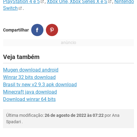
PlayStation 4 e 5
,
Xbox One, Xbox Series X e S
,
Nintendo
Switch
.
Compartilhar
Veja também
Mugen download android
Winrar 32 bits download
Brasil tv new v2 9.3 apk download
Minecraft java download
Download winrar 64 bits
Última modificação:
26 de agosto de 2022 às 07:22
por
Ana
Spadari
.