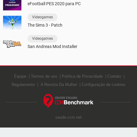
eFootball PES 2020 para PC
Videogames
The Sims 3 - Patch
Videogames
San Andreas Mod Installer
Equipe
Termos de uso
Política de Privacidade
Contato
Regulamento
A Revista Da Mulher
Configuração de cookies
saude.ccm.net