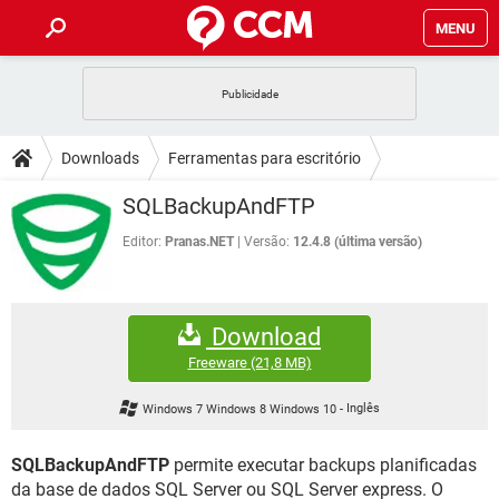
MENU
INÍCIO
JOGOS
WHATSAPP
DICAS
Downloads
Ferramentas para escritório
CELULAR
FACEBOOK
JOGOS
WHATSAPP
DOWNLOADS
SQLBackupAndFTP
Banco de dados
OUTLOOK
EXCEL
CELULAR
FACEBOOK
INSTAGRAM
JOGOS
GMAIL
WHATSAPP
Editor:
Pranas.NET
Versão:
12.4.8 (última versão)
FÓRUM
OUTLOOK
EXCEL
GUIA DE COMPRAS
CELULAR
FACEBOOK
INSTAGRAM
JOGOS
GMAIL
WHATSAPP
GLOSSÁRIO
OUTLOOK
EXCEL
Download
GUIA DE COMPRAS
CELULAR
FACEBOOK
INSTAGRAM
JOGOS
GMAIL
WHATSAPP
Freeware
(21,8 MB)
OUTLOOK
EXCEL
GUIA DE COMPRAS
CELULAR
FACEBOOK
Windows 7 Windows 8 Windows 10
-
Inglês
INSTAGRAM
GMAIL
OUTLOOK
EXCEL
GUIA DE COMPRAS
SQLBackupAndFTP
permite executar backups planificadas
INSTAGRAM
GMAIL
da base de dados SQL Server ou SQL Server express. O