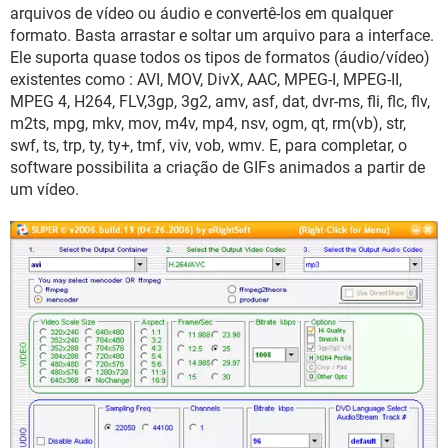
GUIA DE COMPRAS
arquivos de vídeo ou áudio e convertê-los em qualquer
formato. Basta arrastar e soltar um arquivo para a interface.
Ele suporta quase todos os tipos de formatos (áudio/vídeo)
existentes como : AVI, MOV, DivX, AAC, MPEG-I, MPEG-II,
MPEG 4, H264, FLV,3gp, 3g2, amv, asf, dat, dvr-ms, fli, flc, flv,
m2ts, mpg, mkv, mov, m4v, mp4, nsv, ogm, qt, rm(vb), str,
swf, ts, trp, ty, ty+, tmf, viv, vob, wmv. E, para completar, o
software possibilita a criação de GIFs animados a partir de
um vídeo.