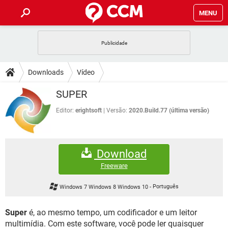
MENU
INÍCIO
JOGOS
WHATSAPP
DICAS
Downloads
Vídeo
CELULAR
FACEBOOK
JOGOS
WHATSAPP
DOWNLOADS
SUPER
OUTLOOK
EXCEL
CELULAR
FACEBOOK
INSTAGRAM
JOGOS
GMAIL
WHATSAPP
Editor:
erightsoft
Versão:
2020.Build.77 (última versão)
FÓRUM
OUTLOOK
EXCEL
GUIA DE COMPRAS
CELULAR
FACEBOOK
INSTAGRAM
JOGOS
GMAIL
WHATSAPP
GLOSSÁRIO
OUTLOOK
EXCEL
Download
GUIA DE COMPRAS
CELULAR
FACEBOOK
INSTAGRAM
JOGOS
GMAIL
WHATSAPP
Freeware
OUTLOOK
EXCEL
GUIA DE COMPRAS
CELULAR
FACEBOOK
Windows 7 Windows 8 Windows 10
-
Português
INSTAGRAM
GMAIL
OUTLOOK
EXCEL
GUIA DE COMPRAS
Super
é, ao mesmo tempo, um codificador e um leitor
INSTAGRAM
GMAIL
multimídia. Com este software, você pode ler quaisquer