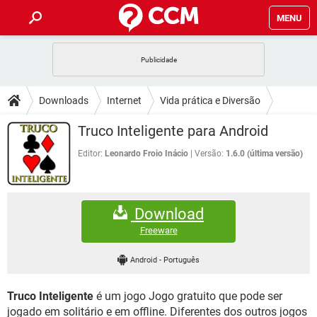
MENU
INÍCIO
JOGOS
WHATSAPP
DICAS
Downloads
Internet
Vida prática e Diversão
CELULAR
FACEBOOK
JOGOS
WHATSAPP
DOWNLOADS
Truco Inteligente para Android
OUTLOOK
EXCEL
CELULAR
FACEBOOK
INSTAGRAM
JOGOS
GMAIL
WHATSAPP
Editor:
Leonardo Froio Inácio
Versão:
1.6.0 (última versão)
FÓRUM
OUTLOOK
EXCEL
GUIA DE COMPRAS
CELULAR
FACEBOOK
INSTAGRAM
JOGOS
GMAIL
WHATSAPP
GLOSSÁRIO
OUTLOOK
EXCEL
Download
GUIA DE COMPRAS
CELULAR
FACEBOOK
INSTAGRAM
JOGOS
GMAIL
WHATSAPP
Freeware
OUTLOOK
EXCEL
GUIA DE COMPRAS
CELULAR
FACEBOOK
Android
-
Português
INSTAGRAM
GMAIL
OUTLOOK
EXCEL
GUIA DE COMPRAS
Truco Inteligente
é um jogo Jogo gratuito que pode ser
INSTAGRAM
GMAIL
jogado em solitário e em offline. Diferentes dos outros jogos