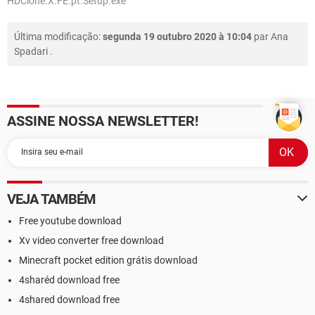
HDClone.X.FE.pt.Setup.exe
Última modificação:
segunda 19 outubro 2020 à 10:04
par
Ana
Spadari
.
ASSINE NOSSA NEWSLETTER!
VEJA TAMBÉM
Free youtube download
Xv video converter free download
Minecraft pocket edition grátis download
4sharéd download free
4shared download free