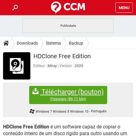
MENU
INÍCIO
JOGOS
WHATSAPP
DICAS
Downloads
Sistema
Backup
CELULAR
FACEBOOK
JOGOS
WHATSAPP
DOWNLOADS
HDClone Free Edition
OUTLOOK
EXCEL
CELULAR
FACEBOOK
INSTAGRAM
JOGOS
GMAIL
WHATSAPP
Editeur :
Miray
Version :
2020
FÓRUM
OUTLOOK
EXCEL
GUIA DE COMPRAS
CELULAR
FACEBOOK
INSTAGRAM
JOGOS
GMAIL
WHATSAPP
GLOSSÁRIO
OUTLOOK
EXCEL
Télécharger (bouton)
GUIA DE COMPRAS
CELULAR
FACEBOOK
INSTAGRAM
JOGOS
GMAIL
WHATSAPP
Freeware
(86,11 Mo)
OUTLOOK
EXCEL
GUIA DE COMPRAS
CELULAR
FACEBOOK
Windows 7 Windows 8 Windows 10
-
Português
INSTAGRAM
GMAIL
OUTLOOK
EXCEL
GUIA DE COMPRAS
HDClone Free Edition
é um software capaz de copiar o
INSTAGRAM
GMAIL
conteúdo inteiro de um disco rígido para outro usando um