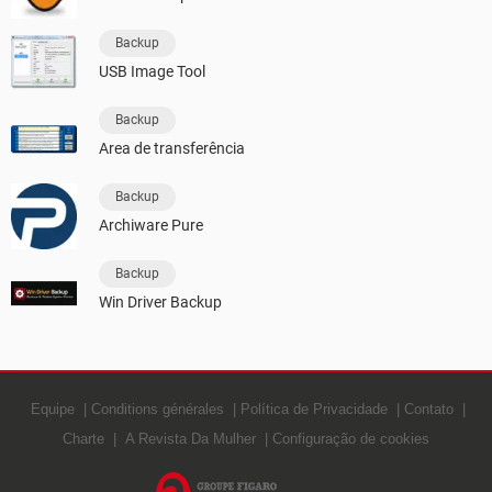
Backup
USB Image Tool
Backup
Area de transferência
Backup
Archiware Pure
Backup
Win Driver Backup
Equipe
Conditions générales
Política de Privacidade
Contato
Charte
A Revista Da Mulher
Configuração de cookies