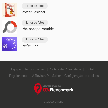
Editor de fotos
Poster Designer
Editor de fotos
PhotoScape Portable
Editor de fotos
Perfect365
Equipe
Termos de uso
Política de Privacidade
Contato
Regulamento
A Revista Da Mulher
Configuração de cookies
saude.ccm.net