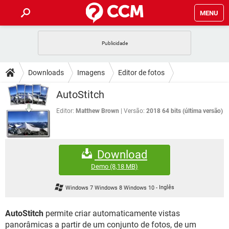
MENU
INÍCIO
JOGOS
WHATSAPP
DICAS
Downloads
Imagens
Editor de fotos
CELULAR
FACEBOOK
JOGOS
WHATSAPP
DOWNLOADS
AutoStitch
OUTLOOK
EXCEL
CELULAR
FACEBOOK
INSTAGRAM
JOGOS
GMAIL
WHATSAPP
Editor:
Matthew Brown
Versão:
2018 64 bits (última versão)
FÓRUM
OUTLOOK
EXCEL
GUIA DE COMPRAS
CELULAR
FACEBOOK
INSTAGRAM
JOGOS
GMAIL
WHATSAPP
GLOSSÁRIO
OUTLOOK
EXCEL
Download
GUIA DE COMPRAS
CELULAR
FACEBOOK
INSTAGRAM
JOGOS
GMAIL
WHATSAPP
Demo
(8,18 MB)
OUTLOOK
EXCEL
GUIA DE COMPRAS
CELULAR
FACEBOOK
Windows 7 Windows 8 Windows 10
-
Inglês
INSTAGRAM
GMAIL
OUTLOOK
EXCEL
GUIA DE COMPRAS
AutoStitch
permite criar automaticamente vistas
INSTAGRAM
GMAIL
panorâmicas a partir de um conjunto de fotos, de um